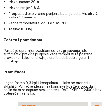
Izlazni napon:
20 V
Izlazna struja:
1,8 A
Pretpostavljeno vreme punjenja baterije od 4 Ah:
oko 2
sata i 13 minuta
Radna temperatura: od
0 do 45 °C
Težina:
0,3 kg
Zaštita i pouzdanost
Punjač je opremljen zaštitom od
pregrijavanja
, što
automatski prekida punjenje kada temperatura postane
previsoka. Takođe, dizajn je urađen da bude siguran i
dugotrajan.
Praktičnost
Lagan (samo 0,3 kg) i kompaktan — lako se prenosi i
skladišti. Punjač je idealan za korisnike koji žele pouzdan
način da brzo napune svoju bateriju DAC EXPERT 2400e bez
opterećenja i rizika.