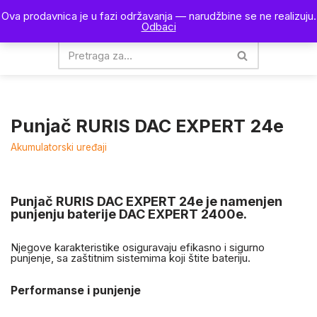
Ova prodavnica je u fazi održavanja — narudžbine se ne realizuju.
0
Odbaci
Skoči
na
sadržaj
Punjač RURIS DAC EXPERT 24e
Akumulatorski uređaji
Punjač
RURIS DAC EXPERT 24e
je namenjen
punjenju
baterije DAC EXPERT 2400e
.
Njegove karakteristike osiguravaju efikasno i sigurno
punjenje, sa zaštitnim sistemima koji štite bateriju.
Performanse i punjenje