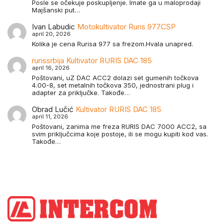
Posle se očekuje poskupljenje. Imate ga u maloprodaji
Majšanski put…
Ivan Labudic
Motokultivator Ruris 977CSP
april 20, 2026
Kolika je cena Rurisa 977 sa frezom.Hvala unapred.
rurissrbija
Kultivator RURIS DAC 185
april 16, 2026
Poštovani, uZ DAC ACC2 dolazi set gumenih točkova
4.00-8, set metalnih točkova 350, jednostrani plug i
adapter za priključke. Takođe…
Obrad Lučić
Kultivator RURIS DAC 185
april 11, 2026
Poštovani, zanima me freza RURIS DAC 7000 ACC2, sa
svim priključcima koje postoje, ili se mogu kupiti kod vas.
Takođe…