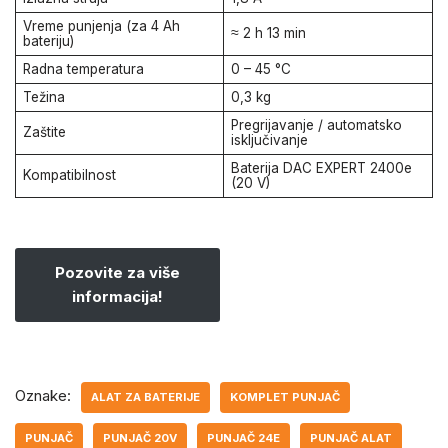
Vreme punjenja (za 4 Ah
≈ 2 h 13 min
bateriju)
Radna temperatura
0 – 45 °C
Težina
0,3 kg
Pregrijavanje / automatsko
Zaštite
isključivanje
Baterija DAC EXPERT 2400e
Kompatibilnost
(20 V)
Pozovite za više
informacija!
Oznake:
ALAT ZA BATERIJE
KOMPLET PUNJAČ
PUNJAČ
PUNJAČ 20V
PUNJAČ 24E
PUNJAČ ALAT