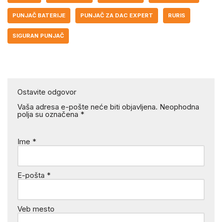
PUNJAČ BATERIJE
PUNJAČ ZA DAC EXPERT
RURIS
SIGURAN PUNJAČ
Ostavite odgovor
Vaša adresa e-pošte neće biti objavljena.
Neophodna
polja su označena
*
Ime
*
E-pošta
*
Veb mesto