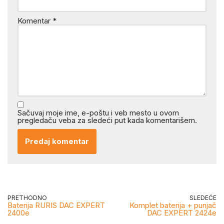
Komentar
*
Sačuvaj moje ime, e-poštu i veb mesto u ovom
pregledaču veba za sledeći put kada komentarišem.
PRETHODNO
SLEDEĆE
Baterija RURIS DAC EXPERT
Komplet baterija + punjač
2400e
DAC EXPERT 2424e