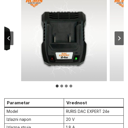
Parametar
Vrednost
Model
RURIS DAC EXPERT 24e
Izlazni napon
20 V
Izlazna struja
1,8 A