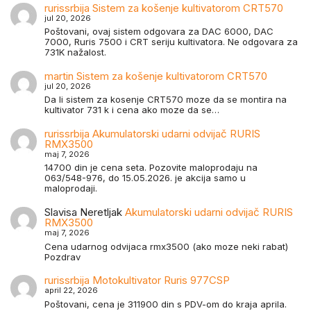
rurissrbija
Sistem za košenje kultivatorom CRT570
jul 20, 2026
Poštovani, ovaj sistem odgovara za DAC 6000, DAC
7000, Ruris 7500 i CRT seriju kultivatora. Ne odgovara za
731K nažalost.
martin
Sistem za košenje kultivatorom CRT570
jul 20, 2026
Da li sistem za kosenje CRT570 moze da se montira na
kultivator 731 k i cena ako moze da se…
rurissrbija
Akumulatorski udarni odvijač RURIS
RMX3500
maj 7, 2026
14700 din je cena seta. Pozovite maloprodaju na
063/548-976, do 15.05.2026. je akcija samo u
maloprodaji.
Slavisa Neretljak
Akumulatorski udarni odvijač RURIS
RMX3500
maj 7, 2026
Cena udarnog odvijaca rmx3500 (ako moze neki rabat)
Pozdrav
rurissrbija
Motokultivator Ruris 977CSP
april 22, 2026
Poštovani, cena je 311900 din s PDV-om do kraja aprila.