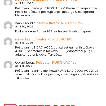
april 22, 2026
Poštovani, cena je 311900 din s PDV-om do kraja aprila.
Posle se očekuje poskupljenje. Imate ga u maloprodaji
Majšanski put…
Ivan Labudic
Motokultivator Ruris 977CSP
april 20, 2026
Kolika je cena Rurisa 977 sa frezom.Hvala unapred.
rurissrbija
Kultivator RURIS DAC 185
april 16, 2026
Poštovani, uZ DAC ACC2 dolazi set gumenih točkova
4.00-8, set metalnih točkova 350, jednostrani plug i
adapter za priključke. Takođe…
Obrad Lučić
Kultivator RURIS DAC 185
april 11, 2026
Poštovani, zanima me freza RURIS DAC 7000 ACC2, sa
svim priključcima koje postoje, ili se mogu kupiti kod vas.
Takođe…