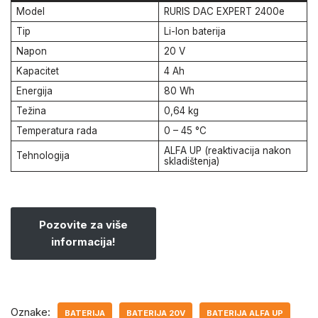
Model
RURIS DAC EXPERT 2400e
Tip
Li-Ion baterija
Napon
20 V
Kapacitet
4 Ah
Energija
80 Wh
Težina
0,64 kg
Temperatura rada
0 – 45 °C
ALFA UP (reaktivacija nakon
Tehnologija
skladištenja)
Pozovite za više
informacija!
Oznake:
BATERIJA
BATERIJA 20V
BATERIJA ALFA UP