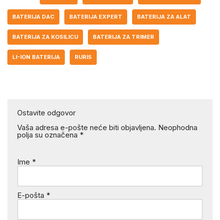
BATERIJA DAC
BATERIJA EXPERT
BATERIJA ZA ALAT
BATERIJA ZA KOSILICU
BATERIJA ZA TRIMER
LI-ION BATERIJA
RURIS
Ostavite odgovor
Vaša adresa e-pošte neće biti objavljena.
Neophodna
polja su označena
*
Ime
*
E-pošta
*