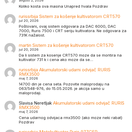
avgust 2, 2026
Koliko kosta ova masina Unapred hvala Pozdrav
rurissrbija
Sistem za košenje kultivatorom CRT570
jul 20, 2026
Poštovani, ovaj sistem odgovara za DAC 6000, DAC
7000, Ruris 7500 i CRT seriju kultivatora. Ne odgovara za
731K nažalost.
martin
Sistem za košenje kultivatorom CRT570
jul 20, 2026
Da li sistem za kosenje CRT570 moze da se montira na
kultivator 731 k i cena ako moze da se…
rurissrbija
Akumulatorski udarni odvijač RURIS
RMX3500
maj 7, 2026
14700 din je cena seta. Pozovite maloprodaju na
063/548-976, do 15.05.2026. je akcija samo u
maloprodaji.
Slavisa Neretljak
Akumulatorski udarni odvijač RURIS
RMX3500
maj 7, 2026
Cena udarnog odvijaca rmx3500 (ako moze neki rabat)
Pozdrav
rurissrbija
Motokultivator Ruris 977CSP