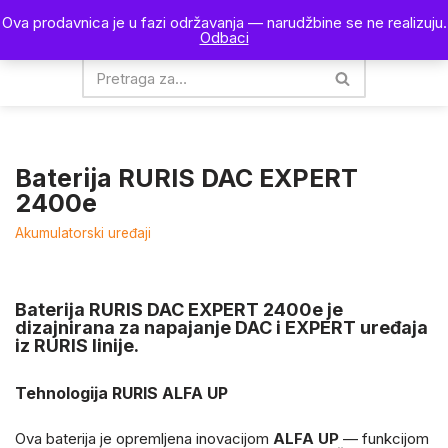
Ova prodavnica je u fazi održavanja — narudžbine se ne realizuju.
0
Odbaci
Skoči
na
sadržaj
Baterija RURIS DAC EXPERT
2400e
Akumulatorski uređaji
Baterija RURIS DAC EXPERT 2400e
je
dizajnirana za napajanje DAC i EXPERT uređaja
iz RURIS linije.
Tehnologija RURIS ALFA UP
Ova baterija je opremljena inovacijom
ALFA UP
— funkcijom