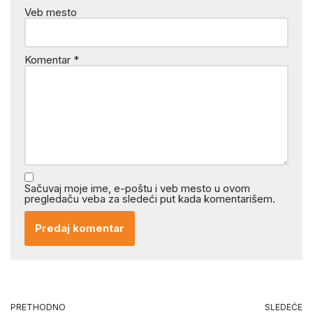
Veb mesto
Komentar
*
Sačuvaj moje ime, e-poštu i veb mesto u ovom
pregledaču veba za sledeći put kada komentarišem.
PRETHODNO
SLEDEĆE