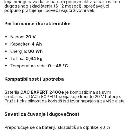
koja omogućava da se baterija ponovo aktivira čak i nakon
dugotrajnog skladištenja (6-12 meseci), sprečavajući
potpuno pražnjenje i povećavajući životni vek.
Performanse i karakteristike
Napon:
20 V
Kapacitet:
4 Ah
Energija:
80 Wh
Težina:
0,64 kg
Temperatura rada:
0 – 45 °C
Kompatibilnost i upotreba
Baterija
DAC EXPERT 2400e
je kompatibilna sa svim
uređajima iz DAC i EXPERT serija koje koriste 20 V baterije.
Pruža fleksibilnost da koristiš isti izvor napajanja za više alata.
Saveti za čuvanje i dugovečnost
Preporučuje se da bateriju skladištiš sa otprilike 40 %