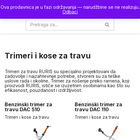
Ova prodavnica je u fazi održavanja — narudžbine se ne realizuju.
0
Odbaci
Skoči
na
sadržaj
Trimeri i kose za travu
Trimeri za travu RURIS su specijalno projektovani da
zadovolje i najzahtevnije potrebe, stvoreni su za teške
uslove rada i okoline. Trimer za nošenje preko ramena, koji
proizvodi RURIS, ističe se izuzetnim osobinama kao što su
efikasnost, pouzdanost i izdržljivost.
Benzinski trimer za
Benzinski trimer za
travu DAC 510
travu DAC 110
Trimeri i kose za travu
Trimeri i kose za travu