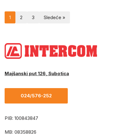
1
2
3
Sledeće »
Majšanski put 126, Subotica
024/576-252
PIB: 100843847
MB: 08358826