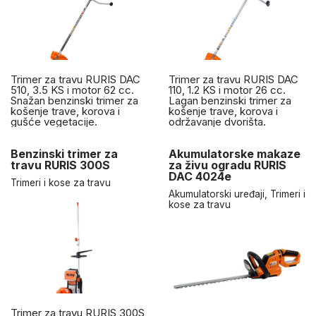
Trimer za travu RURIS DAC
Trimer za travu RURIS DAC
510, 3.5 KS i motor 62 cc.
110, 1.2 KS i motor 26 cc.
Snažan benzinski trimer za
Lagan benzinski trimer za
košenje trave, korova i
košenje trave, korova i
gušće vegetacije.
održavanje dvorišta.
Benzinski trimer za
Akumulatorske makaze
travu RURIS 300S
za živu ogradu RURIS
DAC 4024e
Trimeri i kose za travu
Akumulatorski uređaji
,
Trimeri i
kose za travu
Trimer za travu RURIS 300S,