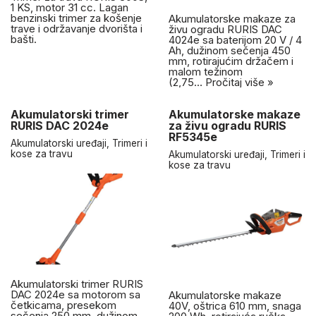
1 KS, motor 31 cc. Lagan
benzinski trimer za košenje
Akumulatorske makaze za
trave i održavanje dvorišta i
živu ogradu RURIS DAC
bašti.
4024e sa baterijom 20 V / 4
Ah, dužinom sečenja 450
mm, rotirajućim držačem i
malom težinom
(2,75…
Pročitaj više »
Akumulatorski trimer
Akumulatorske makaze
RURIS DAC 2024e
za živu ogradu RURIS
RF5345e
Akumulatorski uređaji
,
Trimeri i
kose za travu
Akumulatorski uređaji
,
Trimeri i
kose za travu
Akumulatorski trimer RURIS
DAC 2024e sa motorom sa
Akumulatorske makaze
četkicama, presekom
40V, oštrica 610 mm, snaga
sečenja 250 mm, dužinom