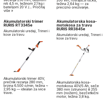
200 Wh, rotirajuća ručka,
niti 4,5 m, težinom 2,1 kg i
težina 2,64 kg — za
baterijom 20 V /…
Pročitaj
precizno orezivanje.
više »
Akumulatorski trimer
Akumulatorska kosa-
RURIS RT3345e
motokosa za travu
RURIS RR3845e
Akumulatorski uređaji
,
Trimeri i
kose za travu
Akumulatorski uređaji
,
Trimeri i
kose za travu
Akumulatorski trimer 40V,
prečnik rezanja 280 mm,
Akumulatorska kosa-
brzina 6.500 o/min, težina ~
motokosa 40V/5 Ah, seče
2,95 kg — idealan za ivice
380 mm (strunom) ili 255
trave.
mm (nožem), bezčetkični
motor, težina 3,8 kg.