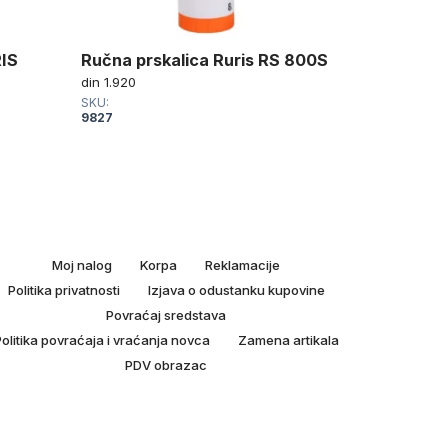
RIS
Ručna prskalica Ruris RS 800S
Ručna pr
din
1.920
din
1.550
SKU:
SKU:
9827
9826
Moj nalog
Korpa
Reklamacije
Politika privatnosti
Izjava o odustanku kupovine
Povraćaj sredstava
olitika povraćaja i vraćanja novca
Zamena artikala
PDV obrazac