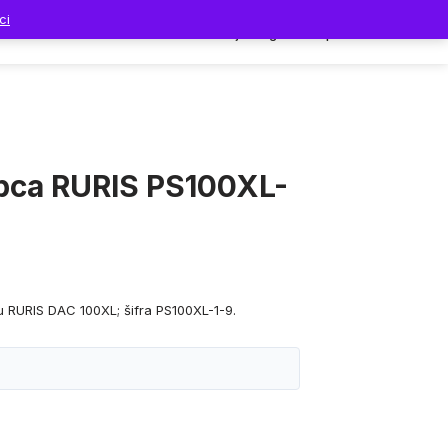
ci
Dodaci
Prodavnica
Moj nalog
Korpa
pca RURIS PS100XL-
u RURIS DAC 100XL; šifra PS100XL-1-9.