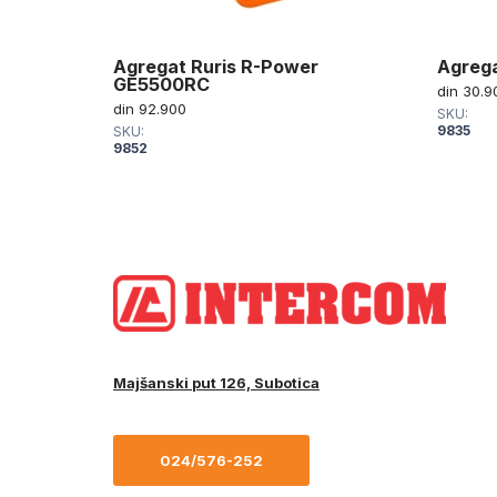
RIS
Agregat Ruris R-Power
Agrega
GE5500RC
din
30.9
din
92.900
SKU:
9835
SKU:
9852
Majšanski put 126, Subotica
024/576-252