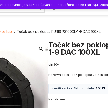
va prodavnica je u fazi održavanja — narudžbine se ne realizuju.
Odba
Naslovna
Proizvodi
kosilice
\
Točak bez poklopca RURIS PS100XL-1-9 DAC 100XL
Točak bez poklo
1-9 DAC 100XL
din
904
Rezervni točak bez poklopca za kosilic
Identifikacioni SKU broj dela:
80115
Na zalihama