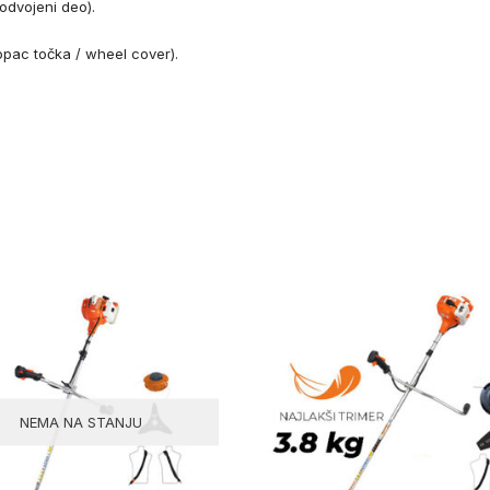
odvojeni deo).
opac točka / wheel cover).
NEMA NA STANJU