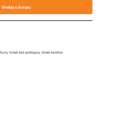
Dodaj u korpu
Ruris
,
točak bez poklopca
,
točak kosilice