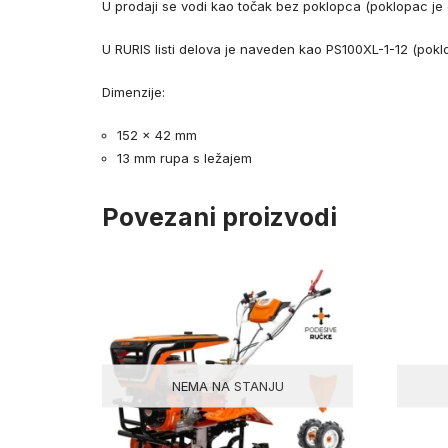
U prodaji se vodi kao točak bez poklopca (poklopac je 
U RURIS listi delova je naveden kao PS100XL-1-12 (pokl
Dimenzije:
152 x 42 mm
13 mm rupa s ležajem
Povezani proizvodi
NEMA NA STANJU