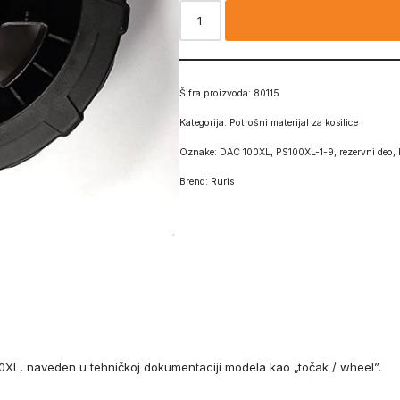
Šifra proizvoda:
80115
Kategorija:
Potrošni materijal za kosilice
Oznake:
DAC 100XL
,
PS100XL-1-9
,
rezervni deo
,
Brend:
Ruris
00XL, naveden u tehničkoj dokumentaciji modela kao „točak / wheel”.