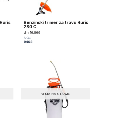
 Ruris
Benzinski trimer za travu Ruris
280 C
din
19.899
SKU:
9408
NEMA NA STANJU