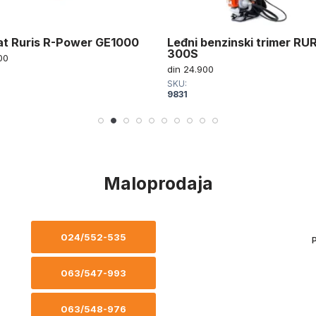
t Ruris R-Power GE1000
Leđni benzinski trimer RU
300S
00
din
24.900
SKU:
9831
Maloprodaja
024/552-535
P
063/547-993
063/548-976