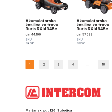
Akumulatorska
Akumulatorska
kosilica za travu
kosilica za travu
Ruris RXI4345e
Ruris RXI4645e
din
44.199
din
57.599
SKU:
SKU:
9202
9807
1
2
3
4
…
18
Majšanski put 126, Subotica