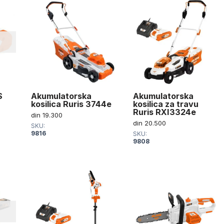
U
S
Akumulatorska
Akumulatorska
kosilica Ruris 3744e
kosilica za travu
Ruris RXI3324e
din
19.300
din
20.500
SKU:
9816
SKU:
9808
U