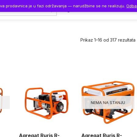
va prodavnica je u fazi održavanja — narudžbine se ne realizuju.
Odba
Naslovna
Proizvodi
Prikaz 1–16 od 317 rezultata
U
NEMA NA STANJU
Agregat Ruris R-
Agregat Ruris R-