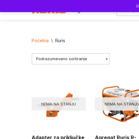
O
0
Skoči
na
sadržaj
Početna
\
Ruris
NEMA NA STANJU
NEMA NA STANJ
Adapter za priključke
Agregat Ruris R-