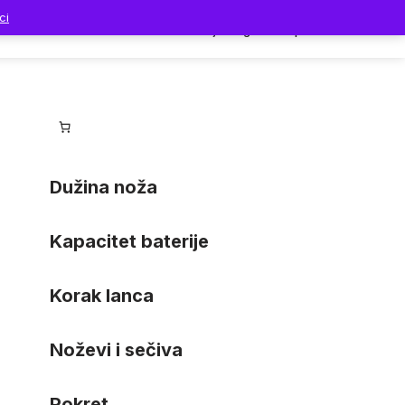
ci
Dodaci
Prodavnica
Moj nalog
Korpa
Dužina noža
Kapacitet baterije
Korak lanca
Noževi i sečiva
Pokret