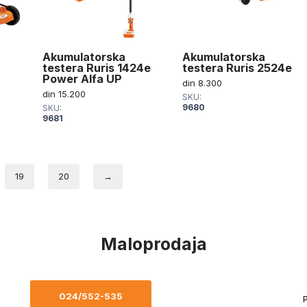
Akumulatorska
Akumulatorska
testera Ruris 1424e
testera Ruris 2524e
Power Alfa UP
din
8.300
din
15.200
SKU:
9680
SKU:
9681
19
20
→
Maloprodaja
024/552-535
P