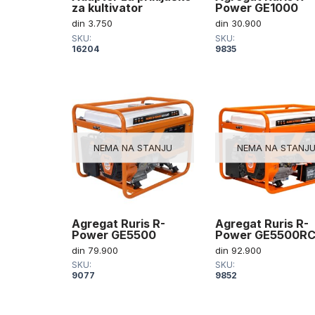
za kultivator
Power GE1000
din
3.750
din
30.900
SKU:
SKU:
16204
9835
NEMA NA STANJU
NEMA NA STANJ
Agregat Ruris R-
Agregat Ruris R-
Power GE5500
Power GE5500R
din
79.900
din
92.900
SKU:
SKU:
9077
9852