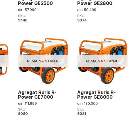
Power GE2500
Power GE2800
din
57.999
din
50.499
SKU:
SKU:
9440
9074
U
NEMA NA STANJU
NEMA NA STANJU
Agregat Ruris R-
Agregat Ruris R-
C
Power GE7000
Power GE8000
din
111.999
din
130.000
SKU:
SKU:
9080
9081