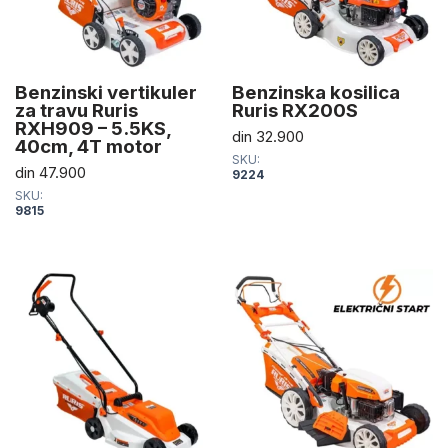
Benzinski vertikuler
Benzinska kosilica
za travu Ruris
Ruris RX200S
RXH909 – 5.5KS,
din
32.900
40cm, 4T motor
SKU:
din
47.900
9224
SKU:
9815