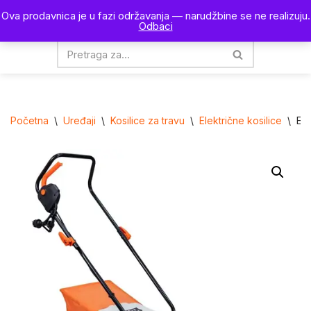
Ova prodavnica je u fazi održavanja — narudžbine se ne realizuju.
0
Odbaci
Skoči
na
sadržaj
Početna
\
Uređaji
\
Kosilice za travu
\
Električne kosilice
\
Ele