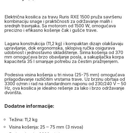
Električna kosilica za travu Ruris RXE 1500 pruža savršenu
kombinaciju snage i praktičnosti za održavanje malih i
srednjih travnjaka. Sa motorom od 1500 W, omogućava
precizno i efikasno košenje čak i gušće trave.
Lagana konstrukcija (11,2 kg) i kompaktan dizajn olakšavaju
upravljanje, dok ergonomska, sklopiva ručka osigurava
udobnost i jednostavno skladištenje. Širina košenja od 370
mm omogućava brzo obavljanje posla, a sakupljačka korpa
kapaciteta 35 l smanjuje potrebu za čestim pražnjenjem.
Podesiva visina košenja u tri nivoa (25-75 mm) omogućava
prilagođavanje različitim vrstama trave. Uz brzinu obrtaja od
3300 o/min i rad na standardnom naponu od 230/240 V – 50
Hz, ova kosilica je idealno rešenje za lako i brzo održavanje
dvorišta.
Dodatne informacije:
Težina: 11,2 kg
Visina košenja: 25 – 75 mm (3 nivoa)