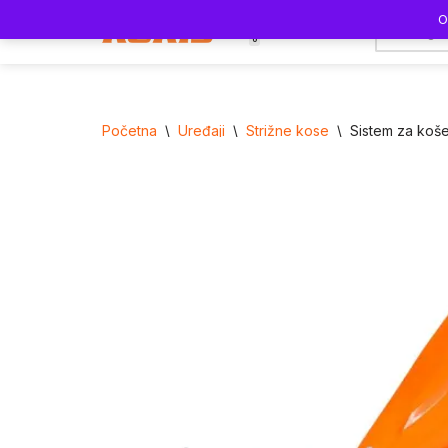
O
0
Skoči
na
sadržaj
Početna
\
Uređaji
\
Strižne kose
\
Sistem za koše