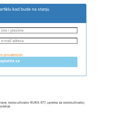
artiklu kad bude na stanju
om privatnosti
eplatite se
trave
,
motocultivator RURIS 977
,
oprema za motokultivator
,
košenje