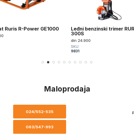
t Ruris R-Power GE1000
Leđni benzinski trimer RU
300S
00
din
24.900
SKU:
9831
Maloprodaja
024/552-535
P
063/547-993