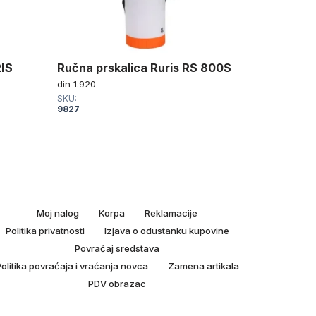
RIS
Ručna prskalica Ruris RS 800S
Ručna pr
din
1.920
din
1.550
SKU:
SKU:
9827
9826
Moj nalog
Korpa
Reklamacije
Politika privatnosti
Izjava o odustanku kupovine
Povraćaj sredstava
olitika povraćaja i vraćanja novca
Zamena artikala
PDV obrazac