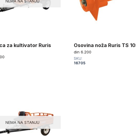
NEMA NA STANJU
ica za kultivator Ruris
Osovina noža Ruris TS 1
din
6.200
00
SKU:
16705
NEMA NA STANJU