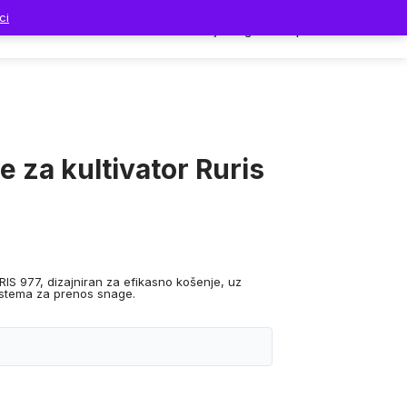
ci
Dodaci
Prodavnica
Moj nalog
Korpa
e za kultivator Ruris
RIS 977, dizajniran za efikasno košenje, uz
stema za prenos snage.