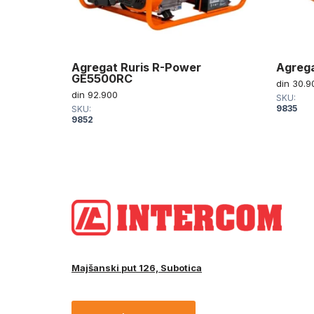
RIS
Agregat Ruris R-Power
Agrega
GE5500RC
din
30.9
din
92.900
SKU:
9835
SKU:
9852
Majšanski put 126, Subotica