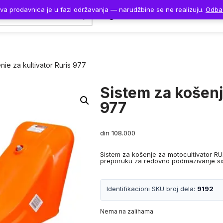
va prodavnica je u fazi održavanja — narudžbine se ne realizuju.
Odba
Naslovna
Proizvodi
nje za kultivator Ruris 977
Sistem za košenj
977
din
108.000
Sistem za košenje za motocultivator RU
preporuku za redovno podmazivanje si
Identifikacioni SKU broj dela:
9192
Nema na zalihama