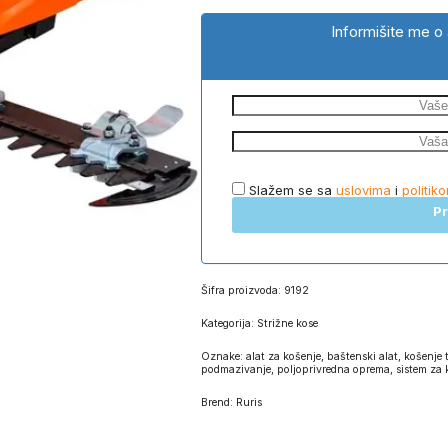
Informišite me o 
Slažem se sa
uslovima
i
politik
Pr
Šifra proizvoda:
9192
Kategorija:
Strižne kose
Oznake:
alat za košenje
,
baštenski alat
,
košenje 
podmazivanje
,
poljoprivredna oprema
,
sistem za 
Brend:
Ruris