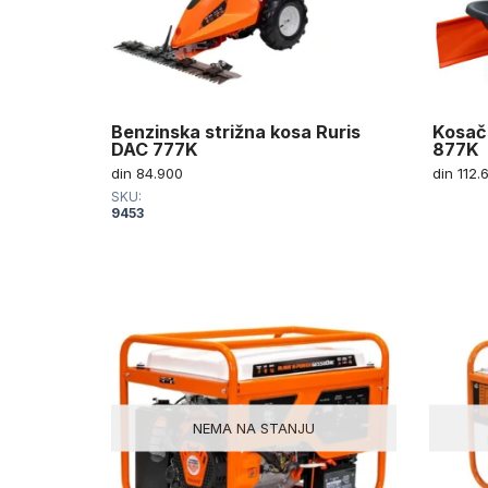
Benzinska strižna kosa Ruris
Kosač
DAC 777K
877K
din
84.900
din
112.
SKU:
9453
NEMA NA STANJU