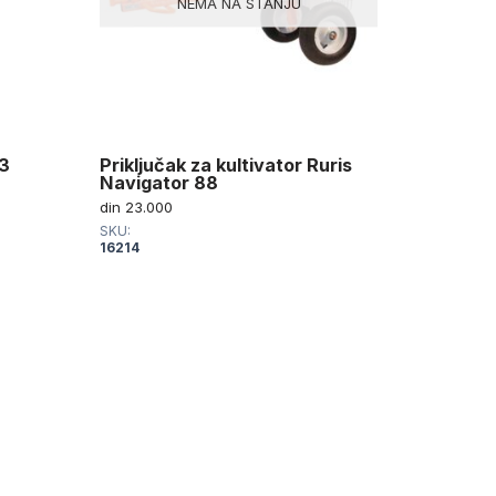
NEMA NA STANJU
03
Priključak za kultivator Ruris
Navigator 88
din
23.000
SKU:
16214