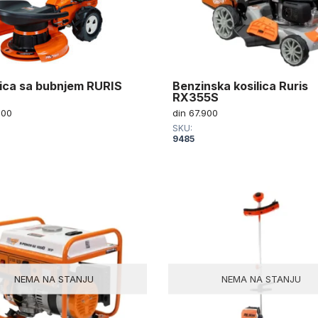
ica sa bubnjem RURIS
Benzinska kosilica Ruris
RX355S
600
din
67.900
SKU:
9485
NEMA NA STANJU
NEMA NA STANJU