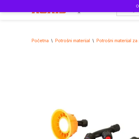
O
0
Skoči
na
sadržaj
Početna
\
Potrošni materijal
\
Potrošni materijal za