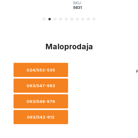
SKU:
9831
Maloprodaja
024/552-535
P
063/547-993
063/548-976
063/542-912