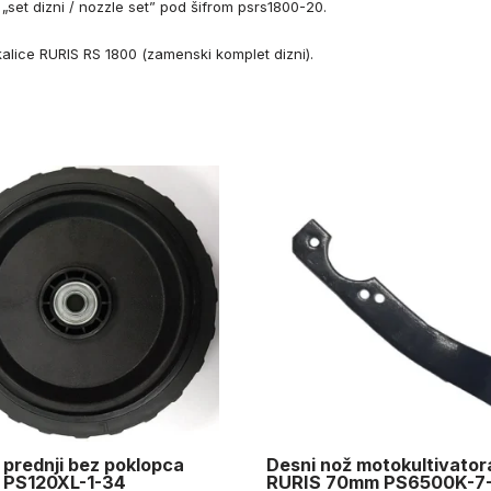
„set dizni / nozzle set” pod šifrom psrs1800-20.
alice RURIS RS 1800 (zamenski komplet dizni).
prednji bez poklopca
Desni nož motokultivator
 PS120XL-1-34
RURIS 70mm PS6500K-7