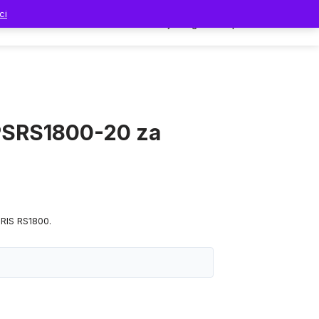
ci
Dodaci
Prodavnica
Moj nalog
Korpa
 PSRS1800-20 za
URIS RS1800.