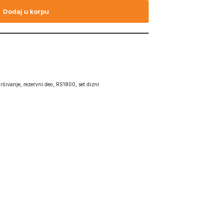
Dodaj u korpu
ršivanje
,
rezervni deo
,
RS1800
,
set dizni