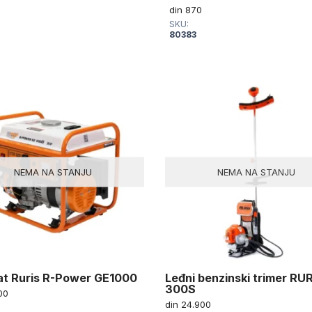
din
870
SKU:
80383
NEMA NA STANJU
NEMA NA STANJU
t Ruris R-Power GE1000
Leđni benzinski trimer RU
300S
00
din
24.900