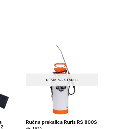
NEMA NA STANJU
a
Ručna prskalica Ruris RS 800S
-2
din
1.920