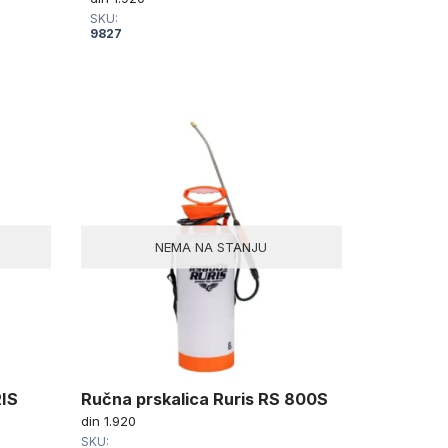
SKU:
9827
NEMA NA STANJU
RIS
Ručna prskalica Ruris RS 800S
Ručna pr
din
1.920
din
1.550
SKU:
SKU: