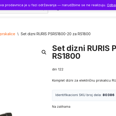
va prodavnica je u fazi održavanja — narudžbine se ne realizuju.
Odba
Naslovna
Proizvodi
 prskalice
\
Set dizni RURIS PSRS1800-20 za RS1800
Set dizni RURIS
RS1800
din
122
Komplet dizni za električnu prskalicu R
Identifikacioni SKU broj dela:
80386
Na zalihama