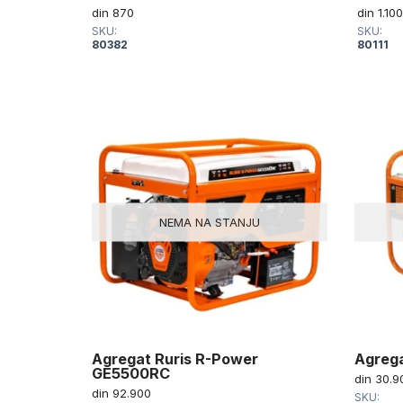
din
870
din
1.100
SKU:
SKU:
80382
80111
NEMA NA STANJU
RIS
Agregat Ruris R-Power
Agrega
GE5500RC
din
30.9
din
92.900
SKU: