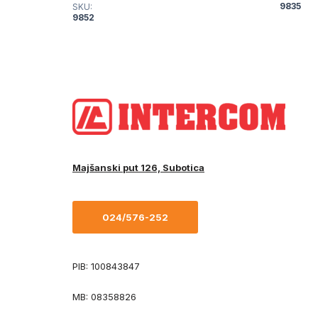
9835
SKU:
9852
Majšanski put 126, Subotica
024/576-252
PIB: 100843847
MB: 08358826