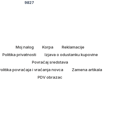
9827
9826
Moj nalog
Korpa
Reklamacije
Politika privatnosti
Izjava o odustanku kupovine
Povraćaj sredstava
olitika povraćaja i vraćanja novca
Zamena artikala
PDV obrazac