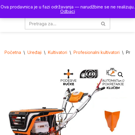
Ova prodavnica je u fazi održavanja — narudžbine se ne realizuju.
0
Odbaci
Skoči
na
sadržaj
Početna
\
Uređaji
\
Kultivatori
\
Profesionalni kultivatori
\
Prof