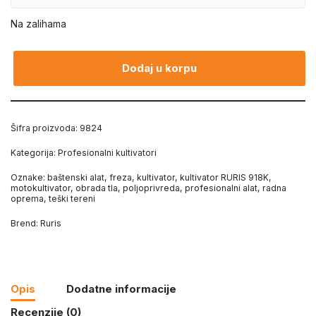
Na zalihama
Dodaj u korpu
Šifra proizvoda:
9824
Kategorija:
Profesionalni kultivatori
Oznake:
baštenski alat
,
freza
,
kultivator
,
kultivator RURIS 918K
,
motokultivator
,
obrada tla
,
poljoprivreda
,
profesionalni alat
,
radna
oprema
,
teški tereni
Brend:
Ruris
Opis
Dodatne informacije
Recenzije (0)