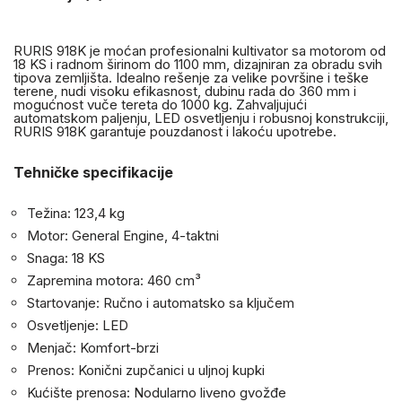
RURIS 918K je moćan profesionalni kultivator sa motorom od
18 KS i radnom širinom do 1100 mm, dizajniran za obradu svih
tipova zemljišta. Idealno rešenje za velike površine i teške
terene, nudi visoku efikasnost, dubinu rada do 360 mm i
mogućnost vuče tereta do 1000 kg. Zahvaljujući
automatskom paljenju, LED osvetljenju i robusnoj konstrukciji,
RURIS 918K garantuje pouzdanost i lakoću upotrebe.
Tehničke specifikacije
Težina: 123,4 kg
Motor: General Engine, 4-taktni
Snaga: 18 KS
Zapremina motora: 460 cm³
Startovanje: Ručno i automatsko sa ključem
Osvetljenje: LED
Menjač: Komfort-brzi
Prenos: Konični zupčanici u uljnoj kupki
Kućište prenosa: Nodularno liveno gvožđe