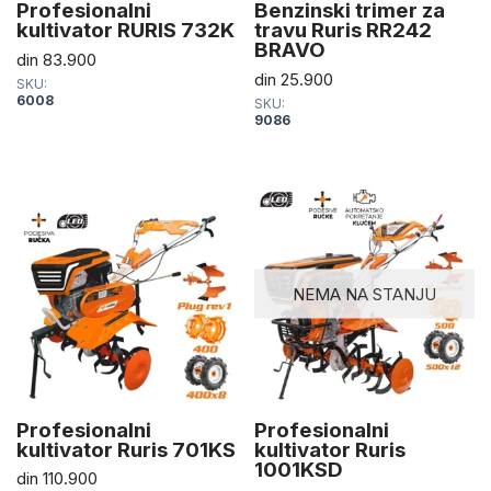
Profesionalni
Benzinski trimer za
kultivator RURIS 732K
travu Ruris RR242
BRAVO
din
83.900
din
25.900
SKU:
6008
SKU:
9086
NEMA NA STANJU
Profesionalni
Profesionalni
kultivator Ruris 701KS
kultivator Ruris
1001KSD
din
110.900