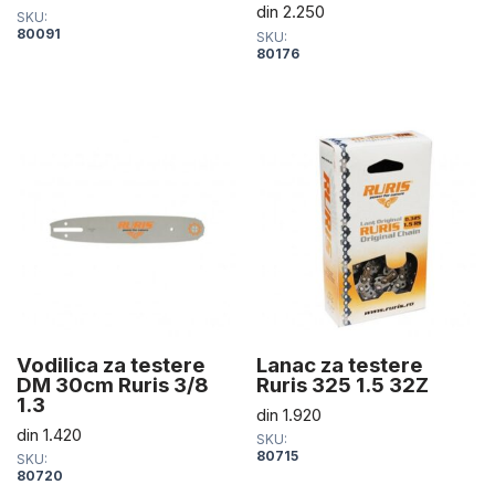
din
2.250
SKU:
80091
SKU:
80176
Vodilica za testere
Lanac za testere
DM 30cm Ruris 3/8
Ruris 325 1.5 32Z
1.3
din
1.920
din
1.420
SKU:
80715
SKU:
80720