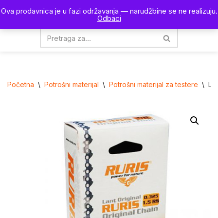
Ova prodavnica je u fazi održavanja — narudžbine se ne realizuju.
0
Odbaci
Skoči
na
sadržaj
Početna
\
Potrošni materijal
\
Potrošni materijal za testere
\
Lan