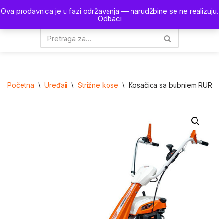
Ova prodavnica je u fazi održavanja — narudžbine se ne realizuju.
0
Odbaci
Skoči
na
sadržaj
Početna
\
Uređaji
\
Strižne kose
\
Kosačica sa bubnjem RURI