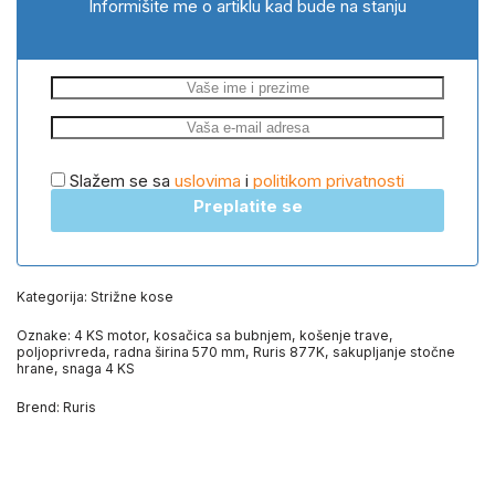
Informišite me o artiklu kad bude na stanju
Slažem se sa
uslovima
i
politikom privatnosti
Preplatite se
Kategorija:
Strižne kose
Oznake:
4 KS motor
,
kosačica sa bubnjem
,
košenje trave
,
poljoprivreda
,
radna širina 570 mm
,
Ruris 877K
,
sakupljanje stočne
hrane
,
snaga 4 KS
Brend:
Ruris