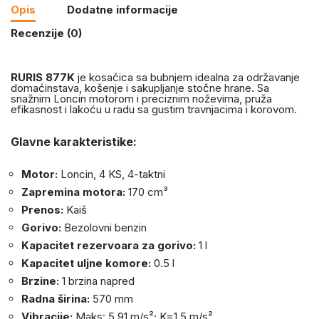
Opis
Dodatne informacije
Recenzije (0)
RURIS 877K
je kosačica sa bubnjem idealna za održavanje
domaćinstava, košenje i sakupljanje stočne hrane. Sa
snažnim Loncin motorom i preciznim noževima, pruža
efikasnost i lakoću u radu sa gustim travnjacima i korovom.
Glavne karakteristike:
Motor:
Loncin, 4 KS, 4-taktni
Zapremina motora:
170 cm³
Prenos:
Kaiš
Gorivo:
Bezolovni benzin
Kapacitet rezervoara za gorivo:
1 l
Kapacitet uljne komore:
0.5 l
Brzine:
1 brzina napred
Radna širina:
570 mm
Vibracije:
Maks: 5.91 m/s²; K=1.5 m/s²