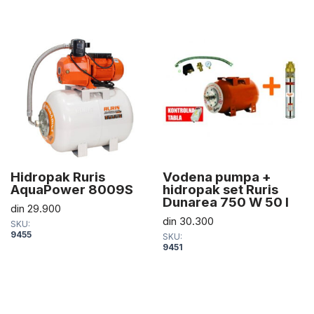
Hidropak Ruris
Vodena pumpa +
AquaPower 8009S
hidropak set Ruris
Dunarea 750 W 50 l
din
29.900
din
30.300
SKU:
9455
SKU:
9451