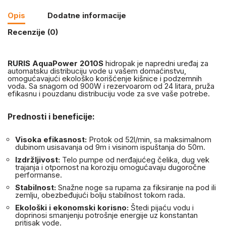
Opis
Dodatne informacije
Recenzije (0)
RURIS AquaPower 2010S
hidropak je napredni uređaj za
automatsku distribuciju vode u vašem domaćinstvu,
omogućavajući ekološko korišćenje kišnice i podzemnih
voda. Sa snagom od 900W i rezervoarom od 24 litara, pruža
efikasnu i pouzdanu distribuciju vode za sve vaše potrebe.
Prednosti i beneficije:
Visoka efikasnost:
Protok od 52l/min, sa maksimalnom
dubinom usisavanja od 9m i visinom ispuštanja do 50m.
Izdržljivost:
Telo pumpe od nerđajućeg čelika, dug vek
trajanja i otpornost na koroziju omogućavaju dugoročne
performanse.
Stabilnost:
Snažne noge sa rupama za fiksiranje na pod ili
zemlju, obezbeđujući bolju stabilnost tokom rada.
Ekološki i ekonomski korisno:
Štedi pijaću vodu i
doprinosi smanjenju potrošnje energije uz konstantan
pritisak vode.