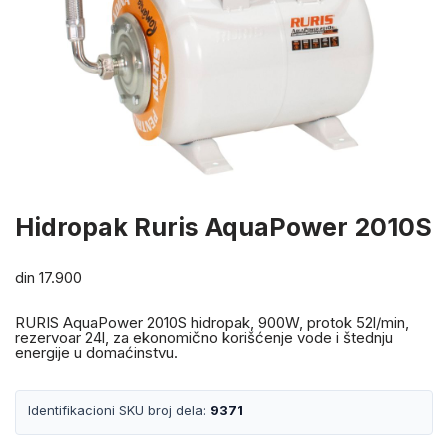
Hidropak Ruris AquaPower 2010S
din
17.900
RURIS AquaPower 2010S hidropak, 900W, protok 52l/min,
rezervoar 24l, za ekonomično korišćenje vode i štednju
energije u domaćinstvu.
Identifikacioni SKU broj dela:
9371