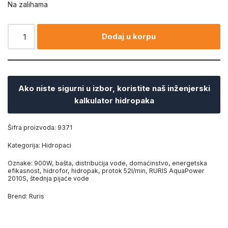
Na zalihama
Dodaj u korpu
Ako niste sigurni u izbor, koristite naš inženjerski
kalkulator hidropaka
Šifra proizvoda:
9371
Kategorija:
Hidropaci
Oznake:
900W
,
bašta
,
distribucija vode
,
domaćinstvo
,
energetska
efikasnost
,
hidrofor
,
hidropak
,
protok 52l/min
,
RURIS AquaPower
2010S
,
štednja pijaće vode
Brend:
Ruris