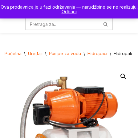
Ova prodavnica je u fazi održavanja — narudžbine se ne realizuju.
0
Odbaci
Skoči
na
sadržaj
Početna
\
Uređaji
\
Pumpe za vodu
\
Hidropaci
\
Hidropak R