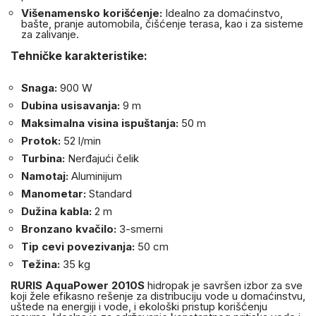
Višenamensko korišćenje:
Idealno za domaćinstvo,
bašte, pranje automobila, čišćenje terasa, kao i za sisteme
za zalivanje.
Tehničke karakteristike:
Snaga:
900 W
Dubina usisavanja:
9 m
Maksimalna visina ispuštanja:
50 m
Protok:
52 l/min
Turbina:
Nerđajući čelik
Namotaj:
Aluminijum
Manometar:
Standard
Dužina kabla:
2 m
Bronzano kvačilo:
3-smerni
Tip cevi povezivanja:
50 cm
Težina:
35 kg
RURIS AquaPower 2010S
hidropak je savršen izbor za sve
koji žele efikasno rešenje za distribuciju vode u domaćinstvu,
uštede na energiji i vode, i ekološki pristup korišćenju