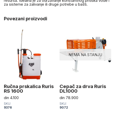
resursa. Idealna je za održavanje konstantnog pritiska vode i
za sisteme za zalivanje ili druge potrebe u bašti.
Povezani proizvodi
NEMA NA STANJU
Ručna prskalica Ruris
Cepač za drva Ruris
RS 1600
DL1000
din
4.100
din
78.900
SKU:
SKU:
9376
9072