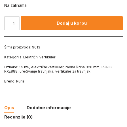
Na zalihama
Dodaj u korpu
Šifra proizvoda:
9613
Kategorija:
Električni vertikuleri
Oznake:
1.5 kW
,
električni vertikuler
,
radna širina 320 mm
,
RURIS
RXE888
,
uređivanje travnjaka
,
vertikuler za travnjak
Brend:
Ruris
Opis
Dodatne informacije
Recenzije (0)