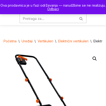
Ova prodavnica je u fazi održavanja — narudžbine se ne realizuju.
0
Odbaci
Skoči
na
sadržaj
Početna
\
Uređaji
\
Vertikuleri
\
Električni vertikuleri
\
Električ