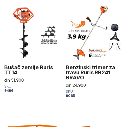
Bušač zemlje Ruris
Benzinski trimer za
TT14
travu Ruris RR241
BRAVO
din
51.900
din
24.900
SKU:
9496
SKU:
9085