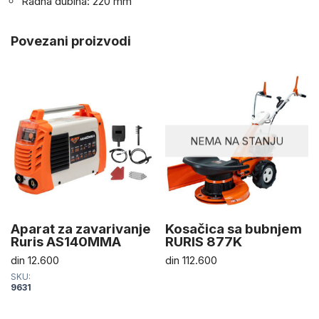
Radna dubina: 220 mm
Povezani proizvodi
NEMA NA STANJU
Aparat za zavarivanje
Kosačica sa bubnjem
Ruris AS140MMA
RURIS 877K
din
12.600
din
112.600
SKU:
9631