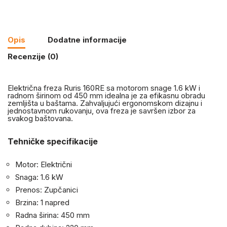
Opis
Dodatne informacije
Recenzije (0)
Električna freza Ruris 160RE sa motorom snage 1.6 kW i
radnom širinom od 450 mm idealna je za efikasnu obradu
zemljišta u baštama. Zahvaljujući ergonomskom dizajnu i
jednostavnom rukovanju, ova freza je savršen izbor za
svakog baštovana.
Tehničke specifikacije
Motor: Električni
Snaga: 1.6 kW
Prenos: Zupčanici
Brzina: 1 napred
Radna širina: 450 mm