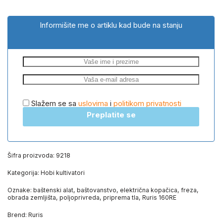
Informišite me o artiklu kad bude na stanju
Slažem se sa
uslovima
i
politikom privatnosti
Preplatite se
Šifra proizvoda:
9218
Kategorija:
Hobi kultivatori
Oznake:
baštenski alat
,
baštovanstvo
,
električna kopačica
,
freza
,
obrada zemljišta
,
poljoprivreda
,
priprema tla
,
Ruris 160RE
Brend:
Ruris