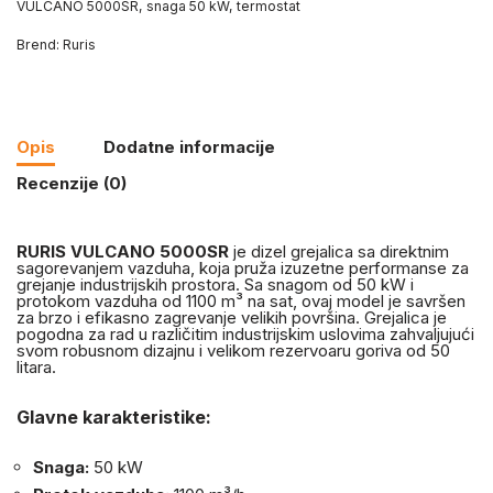
VULCANO 5000SR
,
snaga 50 kW
,
termostat
Brend:
Ruris
Opis
Dodatne informacije
Recenzije (0)
RURIS VULCANO 5000SR
je dizel grejalica sa direktnim
sagorevanjem vazduha, koja pruža izuzetne performanse za
grejanje industrijskih prostora. Sa snagom od 50 kW i
protokom vazduha od 1100 m³ na sat, ovaj model je savršen
za brzo i efikasno zagrevanje velikih površina. Grejalica je
pogodna za rad u različitim industrijskim uslovima zahvaljujući
svom robusnom dizajnu i velikom rezervoaru goriva od 50
litara.
Glavne karakteristike:
Snaga:
50 kW