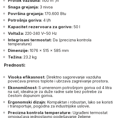
Protok vazduha:
1100 m³/h
Snaga grejanja:
3 nivoa
Površina grejanja:
170.600 Btu
Potrošnja goriva:
4 l/h
Kapacitet rezervoara za gorivo:
50 l
Voltaža:
220-240 V~50 Hz
Integrisani termostat:
Da (precizna kontrola
temperature)
Dimenzije:
1076 × 515 × 585 mm
Težina:
23.2 kg
Prednosti:
Visoka efikasnost:
Direktno sagorevanje vazduha
povećava prenos toplote i ubrzava zagrevanje prostora.
Ekonomičnost:
S umerenom potrošnjom goriva od 4 litra
na sat, idealna je za duže radne sate bez potrebe za
čestom dopunom goriva.
Ergonomski dizajn:
Kompaktan i robustan, lako se koristi
i transportuje, pogodna za industrijske uslove.
Precizna kontrola temperature:
Ugrađeni termostat
omogućava jednostavno podešavanje željene