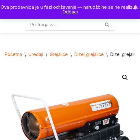
Ova prodavnica je u fazi održavanja — narudžbine se ne realizuju.
0
Odbaci
Skoči
na
sadržaj
Početna
\
Uređaji
\
Grejalice
\
Dizel grejalice
\
Dizel grejalic