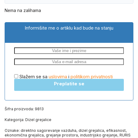
Nema na zalihama
Informišite me o artiklu kad bude na stanju
Slažem se sa
uslovima
i
politikom privatnosti
Preplatite se
Šifra proizvoda:
9813
Kategorija:
Dizel grejalice
Oznake:
direktno sagorevanje vazduha
,
dizel grejalica
,
efikasnost
,
ekonomična grejalica
,
grejanje prostora
,
industrijsko grejanje
,
RURIS