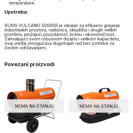
temperature.
Upotreba:
RURIS VULCANO 5000SR je idealan za efikasno grejanje
industrijskih prostora, radionica, skladišta i drugih velikih
površina, pružajući pouzdanost, brzinu i ekonomičnost.
Zahvaljujući svom robusnom dizajnu i velikom kapacitetu,
ovaj uređaj omogućava dugotrajan rad bez potrebe za
čestim održavanjem.
Povezani proizvodi
NEMA NA STANJU
NEMA NA STANJU