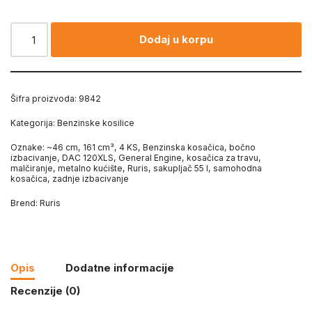
Dodaj u korpu
Šifra proizvoda:
9842
Kategorija:
Benzinske kosilice
Oznake:
~46 cm
,
161 cm³
,
4 KS
,
Benzinska kosačica
,
bočno
izbacivanje
,
DAC 120XLS
,
General Engine
,
kosačica za travu
,
malčiranje
,
metalno kućište
,
Ruris
,
sakupljač 55 l
,
samohodna
kosačica
,
zadnje izbacivanje
Brend:
Ruris
Opis
Dodatne informacije
Recenzije (0)