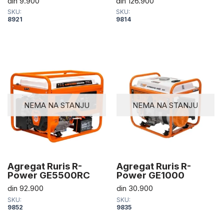
din
9.900
din
126.900
SKU:
SKU:
8921
9814
NEMA NA STANJU
NEMA NA STANJU
Agregat Ruris R-
Agregat Ruris R-
Power GE5500RC
Power GE1000
din
92.900
din
30.900
SKU:
SKU:
9852
9835