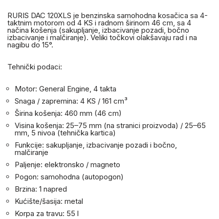
RURIS DAC 120XLS je benzinska samohodna kosačica sa 4-
taktnim motorom od 4 KS i radnom širinom 46 cm, sa 4
načina košenja (sakupljanje, izbacivanje pozadi, bočno
izbacivanje i malčiranje). Veliki točkovi olakšavaju rad i na
nagibu do 15°.
Tehnički podaci:
Motor: General Engine, 4 takta
Snaga / zapremina: 4 KS / 161 cm³
Širina košenja: 460 mm (46 cm)
Visina košenja: 25–75 mm (na stranici proizvoda) / 25–65
mm, 5 nivoa (tehnička kartica)
Funkcije: sakupljanje, izbacivanje pozadi i bočno,
malčiranje
Paljenje: elektronsko / magneto
Pogon: samohodna (autopogon)
Brzina: 1 napred
Kućište/šasija: metal
Korpa za travu: 55 l