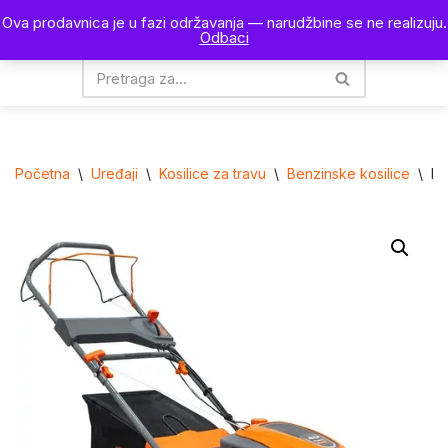
Ova prodavnica je u fazi održavanja — narudžbine se ne realizuju.
0
Odbaci
Skoči
na
sadržaj
Početna
\
Uređaji
\
Kosilice za travu
\
Benzinske kosilice
\
Be