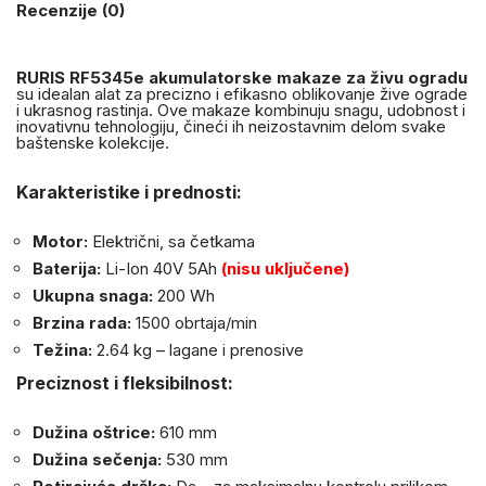
Recenzije (0)
RURIS RF5345e akumulatorske makaze za živu ogradu
su idealan alat za precizno i efikasno oblikovanje žive ograde
i ukrasnog rastinja. Ove makaze kombinuju snagu, udobnost i
inovativnu tehnologiju, čineći ih neizostavnim delom svake
baštenske kolekcije.
Karakteristike i prednosti:
Motor:
Električni, sa četkama
Baterija:
Li-Ion 40V 5Ah
(nisu uključene)
Ukupna snaga:
200 Wh
Brzina rada:
1500 obrtaja/min
Težina:
2.64 kg – lagane i prenosive
Preciznost i fleksibilnost:
Dužina oštrice:
610 mm
Dužina sečenja:
530 mm