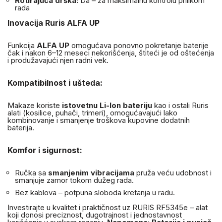
Rotirajuća drška:
Da – za maksimalnu kontrolu prilikom
rada
Inovacija Ruris ALFA UP
Funkcija
ALFA UP
omogućava ponovno pokretanje baterije
čak i nakon 6–12 meseci nekorišćenja, štiteći je od oštećenja
i produžavajući njen radni vek.
Kompatibilnost i ušteda:
Makaze koriste
istovetnu Li-Ion bateriju
kao i ostali Ruris
alati (kosilice, puhači, trimeri), omogućavajući lako
kombinovanje i smanjenje troškova kupovine dodatnih
baterija.
Komfor i sigurnost:
Ručka sa
smanjenim vibracijama
pruža veću udobnost i
smanjuje zamor tokom dužeg rada.
Bez kablova – potpuna sloboda kretanja u radu.
Investirajte u kvalitet i praktičnost uz RURIS RF5345e – alat
koji donosi preciznost, dugotrajnost i jednostavnost