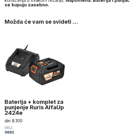
korišćenja u svakom rezanju.
Napomena: Baterija i punjač
se kupuju zasebno.
Možda će vam se svideti …
Baterija + komplet za
punjenje Ruris AlfaUp
2424e
din
8.100
SKU:
9682