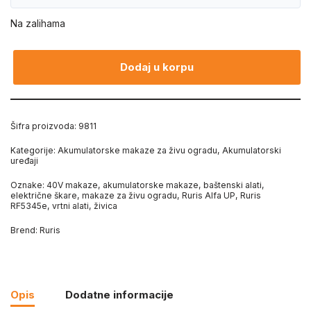
Na zalihama
Dodaj u korpu
Šifra proizvoda:
9811
Kategorije:
Akumulatorske makaze za živu ogradu
,
Akumulatorski
uređaji
Oznake:
40V makaze
,
akumulatorske makaze
,
baštenski alati
,
električne škare
,
makaze za živu ogradu
,
Ruris Alfa UP
,
Ruris
RF5345e
,
vrtni alati
,
živica
Brend:
Ruris
Opis
Dodatne informacije