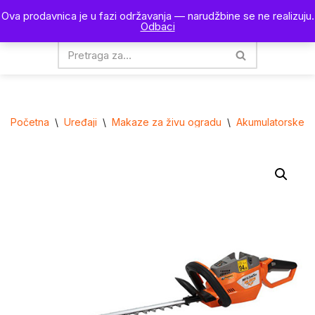
Ova prodavnica je u fazi održavanja — narudžbine se ne realizuju.
0
Odbaci
Skoči
na
sadržaj
Početna
\
Uređaji
\
Makaze za živu ogradu
\
Akumulatorske m