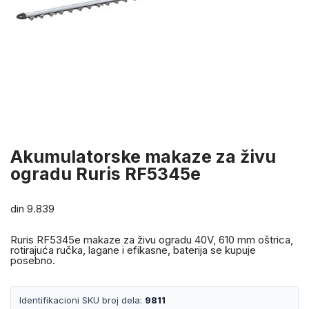
Akumulatorske makaze za živu
ogradu Ruris RF5345e
din
9.839
Ruris RF5345e makaze za živu ogradu 40V, 610 mm oštrica,
rotirajuća ručka, lagane i efikasne, baterija se kupuje
posebno.
Identifikacioni SKU broj dela:
9811