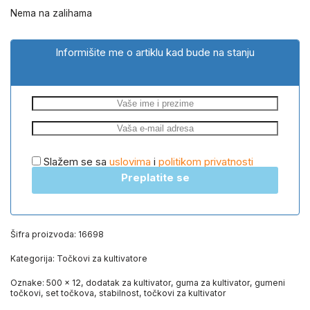
Nema na zalihama
Informišite me o artiklu kad bude na stanju
Slažem se sa
uslovima
i
politikom privatnosti
Preplatite se
Šifra proizvoda:
16698
Kategorija:
Točkovi za kultivatore
Oznake:
500 x 12
,
dodatak za kultivator
,
guma za kultivator
,
gumeni
točkovi
,
set točkova
,
stabilnost
,
točkovi za kultivator