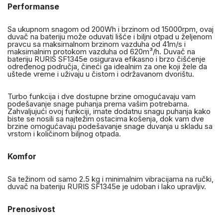
Performanse
Sa ukupnom snagom od 200Wh i brzinom od 15000rpm, ovaj
duvač na bateriju može oduvati lišće i biljni otpad u željenom
pravcu sa maksimalnom brzinom vazduha od 41m/s i
maksimalnim protokom vazduha od 620m³/h. Duvač na
bateriju RURIS SF1345e osigurava efikasno i brzo čišćenje
određenog područja, čineći ga idealnim za one koji žele da
uštede vreme i uživaju u čistom i održavanom dvorištu.
Turbo funkcija i dve dostupne brzine omogućavaju vam
podešavanje snage puhanja prema vašim potrebama.
Zahvaljujući ovoj funkciji, imate dodatnu snagu puhanja kako
biste se nosili sa najtežim ostacima košenja, dok vam dve
brzine omogućavaju podešavanje snage duvanja u skladu sa
vrstom i količinom biljnog otpada.
Komfor
Sa težinom od samo 2.5 kg i minimalnim vibracijama na ručki,
duvač na bateriju RURIS SF1345e je udoban i lako upravljiv.
Prenosivost