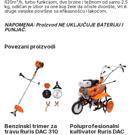
620m³/h, turbo funkcijom, dve brzine i težinom od samo 2.5
kg, odličan je izbor za one koji žele da očiste dvorište, vrt ili
druge vanjske površine sa efikasnošću i lakoćom.
NAPOMENA: Proizvod NE UKLJUČUJE BATERIJU I
PUNJAČ.
Povezani proizvodi
Benzinski trimer za
Poluprofesionalni
travu Ruris DAC 310
kultivator Ruris DAC