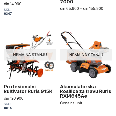
7000
din
14.999
din
65.900
–
din
155.900
SKU:
9347
NEMA NA STANJU
NEMA NA STANJU
Profesionalni
Akumulatorska
kultivator Ruris 915K
kosilica za travu Ruris
RXI4645Ae
din
126.900
Cena na upit
SKU:
9814