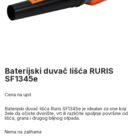
Baterijski duvač lišća RURIS
SF1345e
Cena na upit
Baterijski duvač lišća Ruris SF1345e je idealan za one koji
žele da očiste dvorište, vrt ili različite spoljnje površine od
lišća, grana i drugog biljnog otpada.
Nema na zalihama