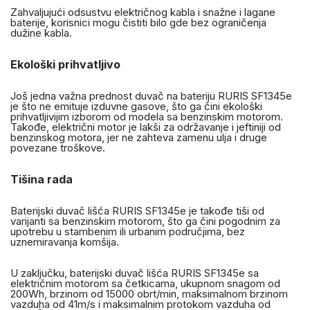
Zahvaljujući odsustvu električnog kabla i snažne i lagane
baterije, korisnici mogu čistiti bilo gde bez ograničenja
dužine kabla.
Ekološki prihvatljivo
Još jedna važna prednost duvač na bateriju RURIS SF1345e
je što ne emituje izduvne gasove, što ga čini ekološki
prihvatljivijim izborom od modela sa benzinskim motorom.
Takođe, električni motor je lakši za održavanje i jeftiniji od
benzinskog motora, jer ne zahteva zamenu ulja i druge
povezane troškove.
Tišina rada
Baterijski duvač lišća RURIS SF1345e je takođe tiši od
varijanti sa benzinskim motorom, što ga čini pogodnim za
upotrebu u stambenim ili urbanim područjima, bez
uznemiravanja komšija.
U zaključku, baterijski duvač lišća RURIS SF1345e sa
električnim motorom sa četkicama, ukupnom snagom od
200Wh, brzinom od 15000 obrt/min, maksimalnom brzinom
vazduha od 41m/s i maksimalnim protokom vazduha od