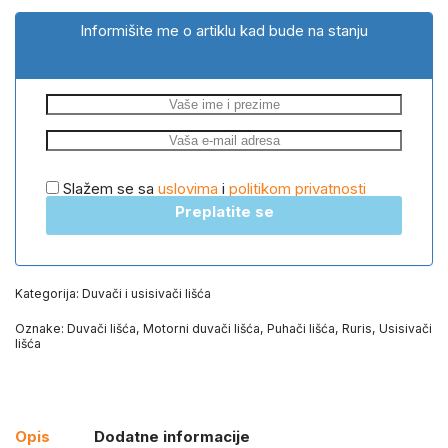
Informišite me o artiklu kad bude na stanju
Slažem se sa
uslovima
i
politikom privatnosti
Preplatite se
Kategorija:
Duvači i usisivači lišća
Oznake:
Duvači lišća
,
Motorni duvači lišća
,
Puhači lišća
,
Ruris
,
Usisivači
lišća
Opis
Dodatne informacije