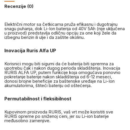
Recenzije (0)
Električni motor sa četkicama pruža efikasnu i dugotrajnu
snagu puhanja, dok Li-Ion baterija od 40V 5Ah (nije uključena
u proizvod) predstavlja odličnu opciju za one koji žele da
izbegnu benzin ili ulje i da zaštite okolinu.
Inovacija Ruris Alfa UP
Korisnici mogu biti sigurni da će baterija biti spremna za
upotrebu čak i nakon dugog perioda skladištenja. Inovacija
RURIS ALFA UP, putem funkcije koja omogućava ponovno
pokretanje baterije nakon skladištenja od 6-12 meseci,
donosi brojne beneficije za baštenske uređaje na Li-Ion
akumulatorima, štiteći bateriju od oštećenja.
Permutabilnost i fleksibilnost
Kupovinom proizvoda RURIS, vaš vrt može koristiti sve
RURIS opreme po sniženoj ceni, jer su Li-ion baterije
međusobno zamenjive.