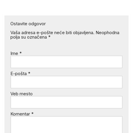
Ostavite odgovor
Vaša adresa e-pošte neće biti objavljena.
Neophodna
polja su označena
*
Ime
*
E-pošta
*
Veb mesto
Komentar
*