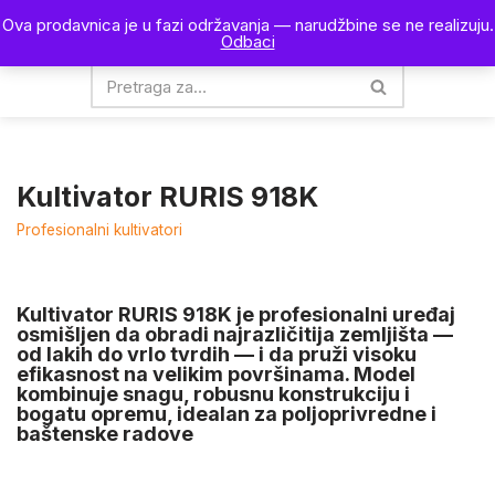
Ova prodavnica je u fazi održavanja — narudžbine se ne realizuju.
0
Odbaci
Skoči
na
sadržaj
Kultivator RURIS 918K
Profesionalni kultivatori
Kultivator
RURIS 918K
je profesionalni uređaj
osmišljen da obradi najrazličitija zemljišta —
od lakih do vrlo tvrdih — i da pruži visoku
efikasnost na velikim površinama. Model
kombinuje snagu, robusnu konstrukciju i
bogatu opremu, idealan za poljoprivredne i
baštenske radove