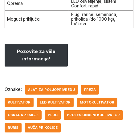
LED osvetljenje, sistem
Oprema
Confort-rapid
Plug, rariće, semenača,
Mogući priključci
prikolica (do 1000 kg),
točkovi
Pozovite za više
informacija!
Oznake:
ALAT ZA POLJOPRIVREDU
FREZA
KULTIVATOR
LED KULTIVATOR
MOTOKULTIVATOR
OBRADA ZEMLJE
PLUG
PROFESIONALNI KULTIVATOR
RURIS
VUČA PRIKOLICE