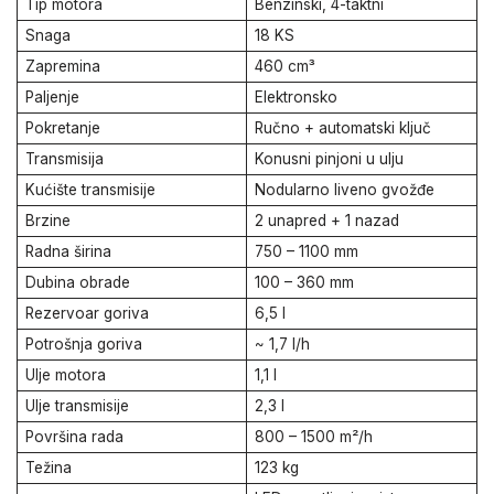
Tip motora
Benzinski, 4-taktni
Snaga
18 KS
Zapremina
460 cm³
Paljenje
Elektronsko
Pokretanje
Ručno + automatski ključ
Transmisija
Konusni pinjoni u ulju
Kućište transmisije
Nodularno liveno gvožđe
Brzine
2 unapred + 1 nazad
Radna širina
750 – 1100 mm
Dubina obrade
100 – 360 mm
Rezervoar goriva
6,5 l
Potrošnja goriva
~ 1,7 l/h
Ulje motora
1,1 l
Ulje transmisije
2,3 l
Površina rada
800 – 1500 m²/h
Težina
123 kg