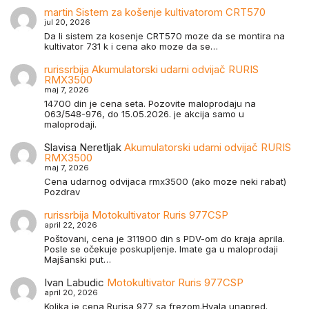
martin
Sistem za košenje kultivatorom CRT570
jul 20, 2026
Da li sistem za kosenje CRT570 moze da se montira na
kultivator 731 k i cena ako moze da se…
rurissrbija
Akumulatorski udarni odvijač RURIS
RMX3500
maj 7, 2026
14700 din je cena seta. Pozovite maloprodaju na
063/548-976, do 15.05.2026. je akcija samo u
maloprodaji.
Slavisa Neretljak
Akumulatorski udarni odvijač RURIS
RMX3500
maj 7, 2026
Cena udarnog odvijaca rmx3500 (ako moze neki rabat)
Pozdrav
rurissrbija
Motokultivator Ruris 977CSP
april 22, 2026
Poštovani, cena je 311900 din s PDV-om do kraja aprila.
Posle se očekuje poskupljenje. Imate ga u maloprodaji
Majšanski put…
Ivan Labudic
Motokultivator Ruris 977CSP
april 20, 2026
Kolika je cena Rurisa 977 sa frezom.Hvala unapred.