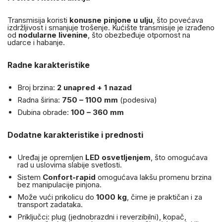
Transmisija koristi
konusne pinjone u ulju
, što povećava
izdržljivost i smanjuje trošenje. Kućište transmisije je izrađeno
od
nodularne livenine
, što obezbeđuje otpornost na
udarce i habanje.
Radne karakteristike
Broj brzina:
2 unapred + 1 nazad
Radna širina:
750 – 1100 mm
(podesiva)
Dubina obrade:
100 – 360 mm
Dodatne karakteristike i prednosti
Uređaj je opremljen
LED osvetljenjem
, što omogućava
rad u uslovima slabije svetlosti.
Sistem
Confort-rapid
omogućava lakšu promenu brzina
bez manipulacije pinjona.
Može vući prikolicu do
1000 kg
, čime je praktičan i za
transport zadataka.
Priključci: plug (jednobrazdni i reverzibilni), kopač,