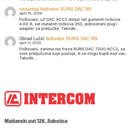
rurissrbija
Kultivator RURIS DAC 185
april 16, 2026
Poštovani, uZ DAC ACC2 dolazi set gumenih točkova
4.00-8, set metalnih točkova 350, jednostrani plug i
adapter za priključke. Takođe…
Obrad Lučić
Kultivator RURIS DAC 185
april 11, 2026
Poštovani, zanima me freza RURIS DAC 7000 ACC2, sa
svim priključcima koje postoje, ili se mogu kupiti kod vas.
Takođe…
Majšanski put 126, Subotica