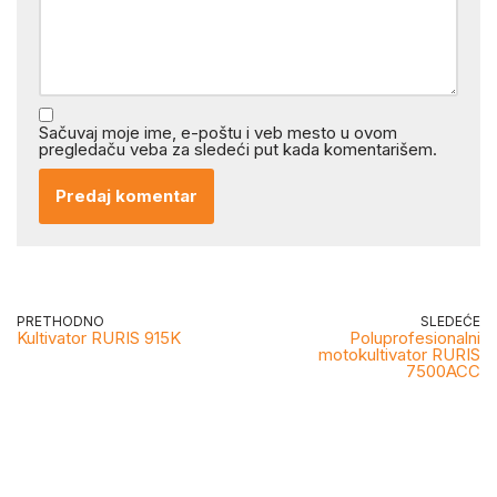
Sačuvaj moje ime, e-poštu i veb mesto u ovom
pregledaču veba za sledeći put kada komentarišem.
PRETHODNO
SLEDEĆE
Kultivator RURIS 915K
Poluprofesionalni
motokultivator RURIS
7500ACC