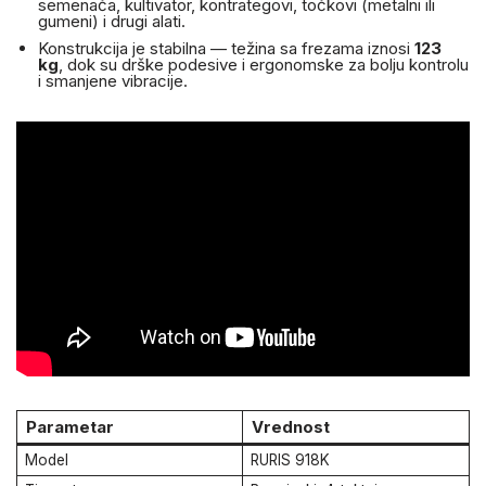
semenača, kultivator, kontrategovi, točkovi (metalni ili
gumeni) i drugi alati.
Konstrukcija je stabilna — težina sa frezama iznosi
123
kg
, dok su drške podesive i ergonomske za bolju kontrolu
i smanjene vibracije.
Parametar
Vrednost
Model
RURIS 918K