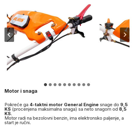
Motor i snaga
Pokreće ga
4-taktni motor General Engine
snage do
9,5
KS
(procenjena maksimalna snaga) sa neto snagom od
8,5
KS
.
Motor radi na bezolovni benzin, ima elektronsko paljenje, a
start je ručni.