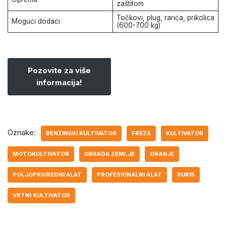
zaštitom
Točkovi, plug, rarića, prikolica
Mogući dodaci
(600-700 kg)
Pozovite za više
informacija!
Oznake:
BENZINSKI KULTIVATOR
FREZA
KULTIVATOR
MOTOKULTIVATOR
OBRADA ZEMLJE
ORANJE
POLJOPRIVREDNI ALAT
PROFESIONALNI ALAT
RURIS
VRTNI KULTIVATOR