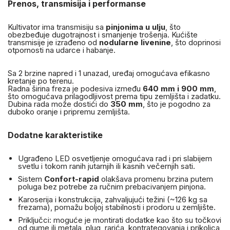
Prenos, transmisija i performanse
Kultivator ima transmisiju sa
pinjonima u ulju
, što
obezbeđuje dugotrajnost i smanjenje trošenja. Kućište
transmisije je izrađeno od
nodularne livenine
, što doprinosi
otpornosti na udarce i habanje.
Sa 2 brzine napred i 1 unazad, uređaj omogućava efikasno
kretanje po terenu.
Radna širina freza je podesiva između
640 mm i 900 mm
,
što omogućava prilagodljivost prema tipu zemljišta i zadatku.
Dubina rada može dostići do
350 mm
, što je pogodno za
duboko oranje i pripremu zemljišta.
Dodatne karakteristike
Ugrađeno LED osvetljenje omogućava rad i pri slabijem
svetlu i tokom ranih jutarnjih ili kasnih večernjih sati.
Sistem
Confort-rapid
olakšava promenu brzina putem
poluga bez potrebe za ručnim prebacivanjem pinjona.
Karoserija i konstrukcija, zahvaljujući težini (~126 kg sa
frezama), pomažu boljoj stabilnosti i prodoru u zemljište.
Priključci: moguće je montirati dodatke kao što su točkovi
od gume ili metala, plug, rarića, kontrategovanja i prikolica