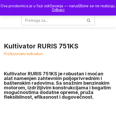
Ova prodavnica je u fazi održavanja — narudžbine se ne realizuju.
0
Odbaci
Skoči
na
sadržaj
Kultivator RURIS 751KS
Profesionalni kultivatori
Kultivator
RURIS 751KS
je robustan i moćan
alat namenjen zahtevnim poljoprivrednim i
baštenskim radovima. Sa snažnim benzinskim
motorom, izdržljivim konstrukcijama i bogatim
mogućnostima dodatne opreme, pruža
fleksibilnost, efikasnost i dugovečnost.