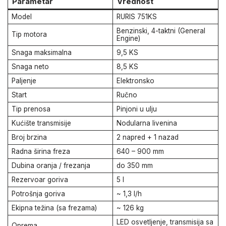
Parametar
Vrednost
Model
RURIS 751KS
Benzinski, 4-taktni (General
Tip motora
Engine)
Snaga maksimalna
9,5 KS
Snaga neto
8,5 KS
Paljenje
Elektronsko
Start
Ručno
Tip prenosa
Pinjoni u ulju
Kućište transmisije
Nodularna livenina
Broj brzina
2 napred + 1 nazad
Radna širina freza
640 – 900 mm
Dubina oranja / frezanja
do 350 mm
Rezervoar goriva
5 l
Potrošnja goriva
~ 1,3 l/h
Ekipna težina (sa frezama)
~ 126 kg
LED osvetljenje, transmisija sa
Oprema