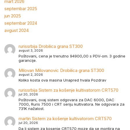
mart 2026
septembar 2025
jun 2025
septembar 2024
avgust 2024
rurissrbija
Drobilica grana ST300
avgust 3, 2026
Poštovani, cena je trenutno 94900,00 s PDV-om. 3 godine
garancije.
Milovan Milovanovic
Drobilica grana ST300
avgust 2, 2026
Koliko kosta ova masina Unapred hvala Pozdrav
rurissrbija
Sistem za košenje kultivatorom CRT570
jul 20, 2026
Poštovani, ovaj sistem odgovara za DAC 6000, DAC
7000, Ruris 7500 i CRT seriju kultivatora. Ne odgovara za
731K nažalost.
martin
Sistem za košenje kultivatorom CRT570
jul 20, 2026
Da li sistem za kosenje CRT570 moze da se montira na