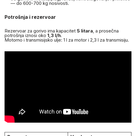
— do 600-700 kg nosivosti.
Potrošnja i rezervoar
Rezervoar za gorivo ima kapacitet
5 litara
, a prosečna
potrošnja iznosi oko
1,3 l/h
.
Motorno i transmisijsko ulje: 1 l za motor i 2,3 l za transmisiju.