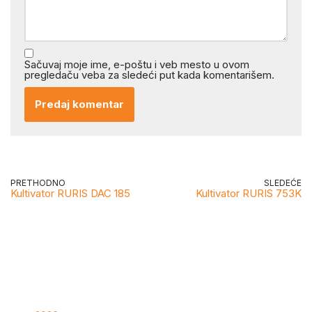
Sačuvaj moje ime, e-poštu i veb mesto u ovom
pregledaču veba za sledeći put kada komentarišem.
PRETHODNO
SLEDEĆE
Kultivator RURIS DAC 185
Kultivator RURIS 753K