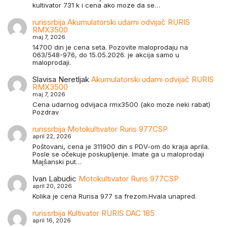
kultivator 731 k i cena ako moze da se…
rurissrbija
Akumulatorski udarni odvijač RURIS
RMX3500
maj 7, 2026
14700 din je cena seta. Pozovite maloprodaju na
063/548-976, do 15.05.2026. je akcija samo u
maloprodaji.
Slavisa Neretljak
Akumulatorski udarni odvijač RURIS
RMX3500
maj 7, 2026
Cena udarnog odvijaca rmx3500 (ako moze neki rabat)
Pozdrav
rurissrbija
Motokultivator Ruris 977CSP
april 22, 2026
Poštovani, cena je 311900 din s PDV-om do kraja aprila.
Posle se očekuje poskupljenje. Imate ga u maloprodaji
Majšanski put…
Ivan Labudic
Motokultivator Ruris 977CSP
april 20, 2026
Kolika je cena Rurisa 977 sa frezom.Hvala unapred.
rurissrbija
Kultivator RURIS DAC 185
april 16, 2026