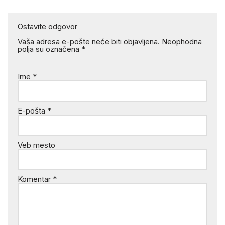
Ostavite odgovor
Vaša adresa e-pošte neće biti objavljena.
Neophodna
polja su označena
*
Ime
*
E-pošta
*
Veb mesto
Komentar
*