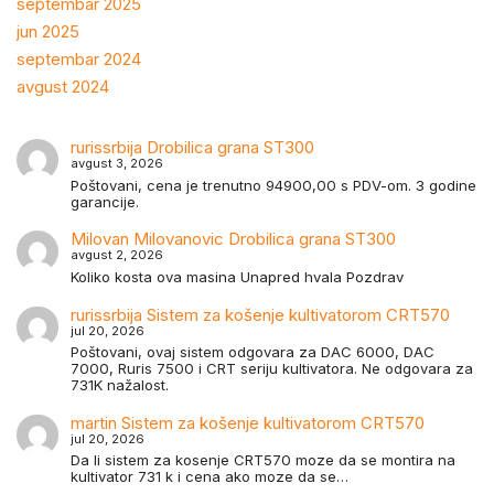
septembar 2025
jun 2025
septembar 2024
avgust 2024
rurissrbija
Drobilica grana ST300
avgust 3, 2026
Poštovani, cena je trenutno 94900,00 s PDV-om. 3 godine
garancije.
Milovan Milovanovic
Drobilica grana ST300
avgust 2, 2026
Koliko kosta ova masina Unapred hvala Pozdrav
rurissrbija
Sistem za košenje kultivatorom CRT570
jul 20, 2026
Poštovani, ovaj sistem odgovara za DAC 6000, DAC
7000, Ruris 7500 i CRT seriju kultivatora. Ne odgovara za
731K nažalost.
martin
Sistem za košenje kultivatorom CRT570
jul 20, 2026
Da li sistem za kosenje CRT570 moze da se montira na
kultivator 731 k i cena ako moze da se…