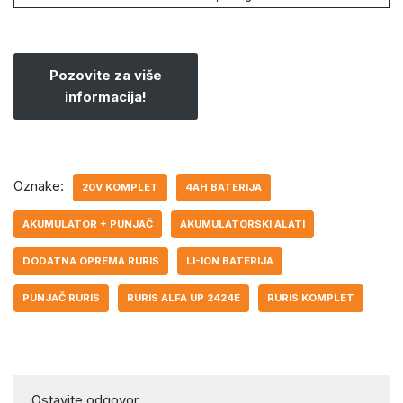
Pozovite za više
informacija!
Oznake:
20V KOMPLET
4AH BATERIJA
AKUMULATOR + PUNJAČ
AKUMULATORSKI ALATI
DODATNA OPREMA RURIS
LI-ION BATERIJA
PUNJAČ RURIS
RURIS ALFA UP 2424E
RURIS KOMPLET
Ostavite odgovor