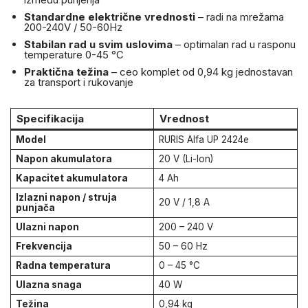
Standardne električne vrednosti
– radi na mrežama
200-240V / 50-60Hz
Stabilan rad u svim uslovima
– optimalan rad u rasponu
temperature 0-45 °C
Praktična težina
– ceo komplet od 0,94 kg jednostavan
za transport i rukovanje
Specifikacija
Vrednost
Model
RURIS Alfa UP 2424e
Napon akumulatora
20 V (Li-Ion)
Kapacitet akumulatora
4 Ah
Izlazni napon / struja
20 V / 1,8 A
punjača
Ulazni napon
200 – 240 V
Frekvencija
50 – 60 Hz
Radna temperatura
0 – 45 °C
Ulazna snaga
40 W
Težina
0,94 kg