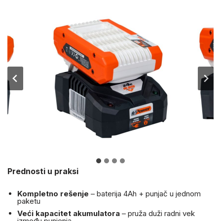
Prednosti u praksi
Kompletno rešenje
– baterija 4Ah + punjač u jednom
paketu
Veći kapacitet akumulatora
– pruža duži radni vek
između punjenja