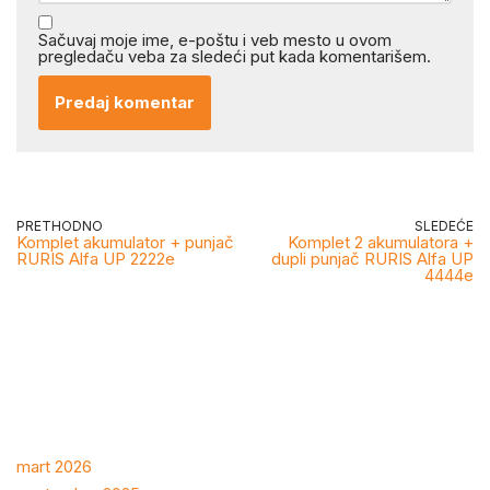
Sačuvaj moje ime, e-poštu i veb mesto u ovom
pregledaču veba za sledeći put kada komentarišem.
PRETHODNO
SLEDEĆE
Komplet akumulator + punjač
Komplet 2 akumulatora +
RURIS Alfa UP 2222e
dupli punjač RURIS Alfa UP
4444e
mart 2026