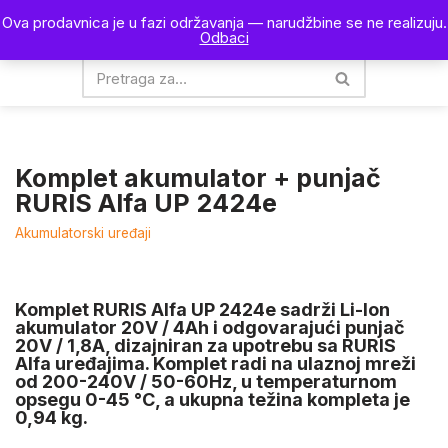
Ova prodavnica je u fazi održavanja — narudžbine se ne realizuju.
0
Odbaci
Skoči
na
sadržaj
Komplet akumulator + punjač
RURIS Alfa UP 2424e
Akumulatorski uređaji
Komplet
RURIS Alfa UP 2424e
sadrži
Li-Ion
akumulator 20V / 4Ah
i odgovarajući punjač
20V / 1,8A
, dizajniran za upotrebu sa RURIS
Alfa uređajima. Komplet radi na ulaznoj mreži
od
200-240V / 50-60Hz
, u temperaturnom
opsegu
0-45 °C
, a ukupna težina kompleta je
0,94 kg
.