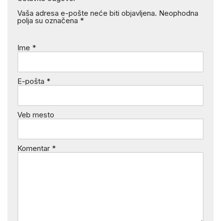
Vaša adresa e-pošte neće biti objavljena.
Neophodna
polja su označena
*
Ime
*
E-pošta
*
Veb mesto
Komentar
*