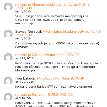
rurissrbija
Akumulatorski udarni odvijač RURIS
RMX3500
maj 7, 2026
14700 din je cena seta. Pozovite maloprodaju na
063/548-976, do 15.05.2026. je akcija samo u
maloprodaji.
Slavisa Neretljak
Akumulatorski udarni odvijač RURIS
RMX3500
maj 7, 2026
Cena udarnog odvijaca rmx3500 (ako moze neki rabat)
Pozdrav
rurissrbija
Motokultivator Ruris 977CSP
april 22, 2026
Poštovani, cena je 311900 din s PDV-om do kraja aprila.
Posle se očekuje poskupljenje. Imate ga u maloprodaji
Majšanski put…
Ivan Labudic
Motokultivator Ruris 977CSP
april 20, 2026
Kolika je cena Rurisa 977 sa frezom.Hvala unapred.
rurissrbija
Kultivator RURIS DAC 185
april 16, 2026
Poštovani, uZ DAC ACC2 dolazi set gumenih točkova
4.00-8, set metalnih točkova 350, jednostrani plug i