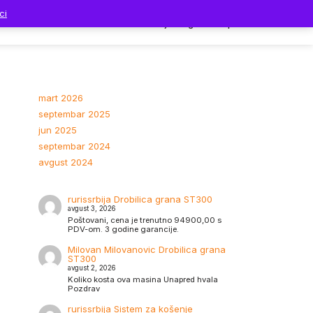
ci
Dodaci
Prodavnica
Moj nalog
Korpa
mart 2026
septembar 2025
jun 2025
septembar 2024
avgust 2024
rurissrbija
Drobilica grana ST300
avgust 3, 2026
Poštovani, cena je trenutno 94900,00 s
PDV-om. 3 godine garancije.
Milovan Milovanovic
Drobilica grana
ST300
avgust 2, 2026
Koliko kosta ova masina Unapred hvala
Pozdrav
rurissrbija
Sistem za košenje