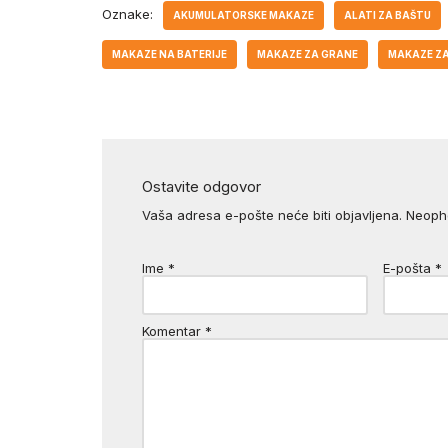
Oznake:
AKUMULATORSKE MAKAZE
ALATI ZA BAŠTU
MAKAZE NA BATERIJE
MAKAZE ZA GRANE
MAKAZE ZA
Ostavite odgovor
Vaša adresa e-pošte neće biti objavljena.
Neoph
Ime
*
E-pošta
*
Komentar
*