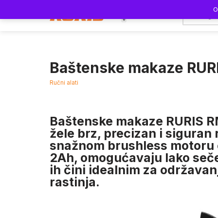
O
0
Skoči
na
sadržaj
Baštenske makaze RU
Ručni alati
Baštenske makaze
RURIS 
žele brz, precizan i siguran
snažnom
brushless motoru
2Ah
, omogućavaju lako seč
ih čini idealnim za održava
rastinja.