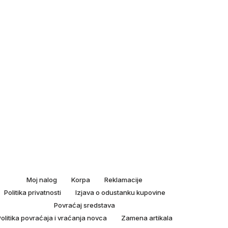
Moj nalog
Korpa
Reklamacije
Politika privatnosti
Izjava o odustanku kupovine
Povraćaj sredstava
olitika povraćaja i vraćanja novca
Zamena artikala