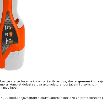
azuje stanje baterije i broj izvršenih rezova, dok
ergonomski dizajn
ora. Komplet dolazi sa dva akumulatora, punjačem i praktičnom
 i mobilnost.
RMX320 među najsvestranije akumulatorske makaze za profesionalne i