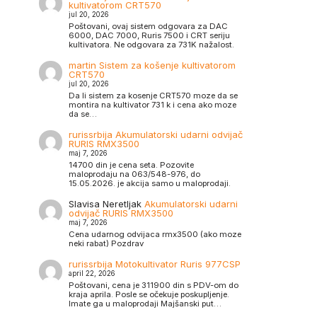
kultivatorom CRT570
jul 20, 2026
Poštovani, ovaj sistem odgovara za DAC
6000, DAC 7000, Ruris 7500 i CRT seriju
kultivatora. Ne odgovara za 731K nažalost.
martin
Sistem za košenje kultivatorom
CRT570
jul 20, 2026
Da li sistem za kosenje CRT570 moze da se
montira na kultivator 731 k i cena ako moze
da se…
rurissrbija
Akumulatorski udarni odvijač
RURIS RMX3500
maj 7, 2026
14700 din je cena seta. Pozovite
maloprodaju na 063/548-976, do
15.05.2026. je akcija samo u maloprodaji.
Slavisa Neretljak
Akumulatorski udarni
odvijač RURIS RMX3500
maj 7, 2026
Cena udarnog odvijaca rmx3500 (ako moze
neki rabat) Pozdrav
rurissrbija
Motokultivator Ruris 977CSP
april 22, 2026
Poštovani, cena je 311900 din s PDV-om do
kraja aprila. Posle se očekuje poskupljenje.
Imate ga u maloprodaji Majšanski put…