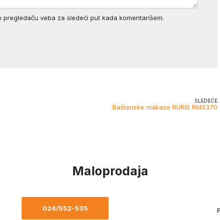
m pregledaču veba za sledeći put kada komentarišem.
SLEDEĆE
Baštenske makaze RURIS RMX370
Maloprodaja
024/552-535
P