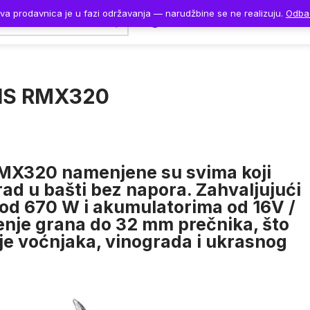
va prodavnica je u fazi održavanja — narudžbine se ne realizuju.
Odba
Naslovna
Proizvodi
RIS RMX320
RMX320
namenjene su svima koji
 rad u bašti bez napora. Zahvaljujući
 od 670 W
i akumulatorima od
16V /
enje grana do
32 mm prečnika
, što
nje voćnjaka, vinograda i ukrasnog