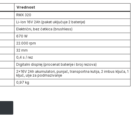
Vrednost
RMX 320
Li-Ion 16V 2Ah (paket uključuje 2 baterije)
Električni, bez četkica (brushless)
670 W
22.000 rpm
32 mm
0,4 s / rez
Digitalni displej (procenat baterije i broj rezova)
2×16V 2Ah akumulatori, punjač, transportna kutija, 2 imbus ključa, 1
ključ, ulje za podmazivanje
0,97 kg