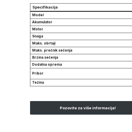
Specifikacija
Model
Akumulator
Motor
Snaga
Maks. obrtaji
Maks. prečnik sečenja
Brzina sečenja
Dodatna oprema
Pribor
Težina
Pozovite za više informacija!