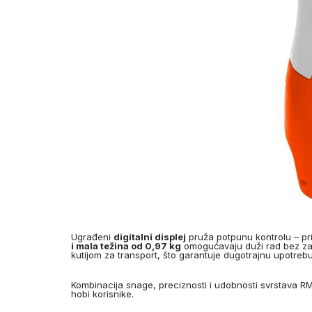
Ugrađeni
digitalni displej
pruža potpunu kontrolu – prik
i mala težina od 0,97 kg
omogućavaju duži rad bez zam
kutijom za transport, što garantuje dugotrajnu upotrebu
Kombinacija snage, preciznosti i udobnosti svrstava 
hobi korisnike.