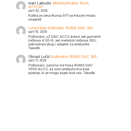
Ivan Labudic
Motokultivator Ruris
977CSP
april 20, 2026
Kolika je cena Rurisa 977 sa frezom.Hvala
unapred.
rurissrbija
Kultivator RURIS DAC 185
april 16, 2026
Poštovani, uZ DAC ACC2 dolazi set gumenih
točkova 4.00-8, set metalnih točkova 350,
jednostrani plug i adapter za priključke.
Takođe…
Obrad Lučić
Kultivator RURIS DAC 185
april 11, 2026
Poštovani, zanima me freza RURIS DAC
7000 ACC2, sa svim priključcima koje
postoje, ili se mogu kupiti kod vas. Takođe…