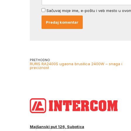
Sačuvaj moje ime, e-poštu i veb mesto u ovo
PRETHODNO
RURIS RA2400S ugaona brusilica 2400W – snaga i
preciznost
Majšanski put 126, Subotica