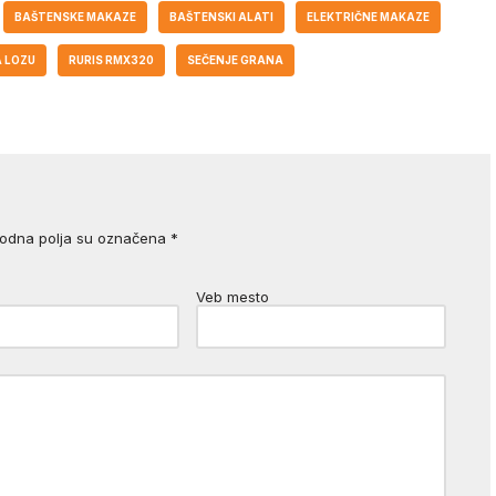
BAŠTENSKE MAKAZE
BAŠTENSKI ALATI
ELEKTRIČNE MAKAZE
 LOZU
RURIS RMX320
SEČENJE GRANA
odna polja su označena
*
Veb mesto