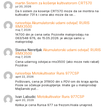
martin
Sistem za košenje kultivatorom CRT570
jul 20, 2026
Da li sistem za kosenje CRT570 moze da se montira na
kultivator 731 k i cena ako moze da se…
rurissrbija
Akumulatorski udarni odvijač RURIS
RMX3500
maj 7, 2026
14700 din je cena seta. Pozovite maloprodaju na
063/548-976, do 15.05.2026. je akcija samo u
maloprodaji.
Slavisa Neretljak
Akumulatorski udarni odvijač RURIS
RMX3500
maj 7, 2026
Cena udarnog odvijaca rmx3500 (ako moze neki rabat)
Pozdrav
rurissrbija
Motokultivator Ruris 977CSP
april 22, 2026
Poštovani, cena je 311900 din s PDV-om do kraja aprila.
Posle se očekuje poskupljenje. Imate ga u maloprodaji
Majšanski put…
Ivan Labudic
Motokultivator Ruris 977CSP
april 20, 2026
Kolika je cena Rurisa 977 sa frezom.Hvala unapred.