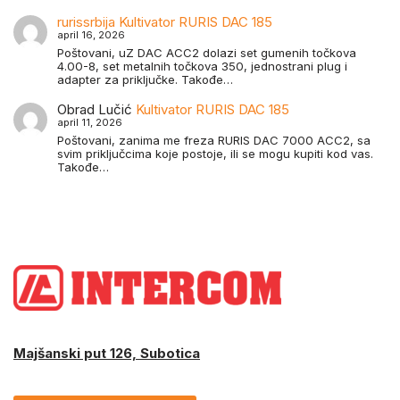
rurissrbija
Kultivator RURIS DAC 185
april 16, 2026
Poštovani, uZ DAC ACC2 dolazi set gumenih točkova
4.00-8, set metalnih točkova 350, jednostrani plug i
adapter za priključke. Takođe…
Obrad Lučić
Kultivator RURIS DAC 185
april 11, 2026
Poštovani, zanima me freza RURIS DAC 7000 ACC2, sa
svim priključcima koje postoje, ili se mogu kupiti kod vas.
Takođe…
Majšanski put 126, Subotica