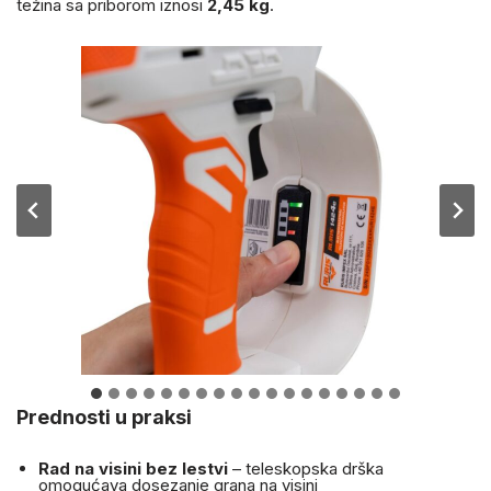
težina sa priborom iznosi
2,45 kg
.
Prednosti u praksi
Rad na visini bez lestvi
– teleskopska drška
omogućava dosezanje grana na visini