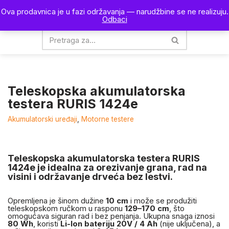
Ova prodavnica je u fazi održavanja — narudžbine se ne realizuju.
0
Odbaci
Skoči
na
sadržaj
Teleskopska akumulatorska
testera RURIS 1424e
Akumulatorski uređaji
,
Motorne testere
Teleskopska akumulatorska testera
RURIS
1424e
je idealna za orezivanje grana, rad na
visini i održavanje drveća bez lestvi.
Opremljena je šinom dužine
10 cm
i može se produžiti
teleskopskom ručkom u rasponu
129–170 cm
, što
omogućava siguran rad i bez penjanja. Ukupna snaga iznosi
80 Wh
, koristi
Li-Ion bateriju 20V / 4 Ah
(nije uključena), a