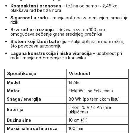
Kompaktan i prenosan
– težina od samo ~ 2,45 kg
olakšava rad bez zamora
Sigurnost u radu
– manja potreba za penjanjem smanjuje
rizik
Brzi rad pri rezanju
– dužina reza do 100 mm
omogućava sečenje grana srednjeg prečnika
Sistem koji štedi bateriju
– šalje optimalni radni režim,
što povećava autonomiju
Lagana konstrukcija i niska vibracija
– udobnost pri
radu i manje opterećenje za korisnika
Specifikacija
Vrednost
Model
1424e
Motor
Električni, sa četkicama
Snaga / energija
80 Wh (po tehničkom listu)
Li-Ion 20 V / 4 Ah (nije
Baterija
uključena)
Dužina šine
10 cm (4″)
Maksimalna dužina reza
100 mm