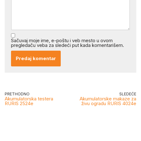
Sačuvaj moje ime, e-poštu i veb mesto u ovom
pregledaču veba za sledeći put kada komentarišem.
PRETHODNO
SLEDEĆE
Akumulatorska testera
Akumulatorske makaze za
RURIS 2524e
živu ogradu RURIS 4024e