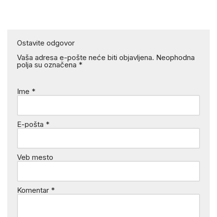
Ostavite odgovor
Vaša adresa e-pošte neće biti objavljena.
Neophodna
polja su označena
*
Ime
*
E-pošta
*
Veb mesto
Komentar
*