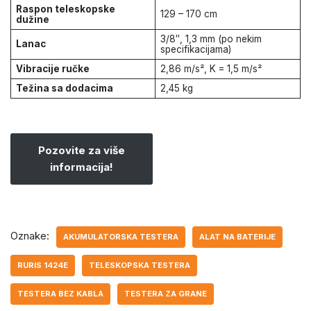
Raspon teleskopske
129 – 170 cm
dužine
3/8″, 1,3 mm (po nekim
Lanac
specifikacijama)
Vibracije ručke
2,86 m/s², K = 1,5 m/s²
Težina sa dodacima
2,45 kg
Pozovite za više
informacija!
Oznake:
AKUMULATORSKA TESTERA
ALAT NA BATERIJE
RURIS 1424E
TELESKOPSKA TESTERA
TESTERA BEZ KABLA
TESTERA ZA GRANE