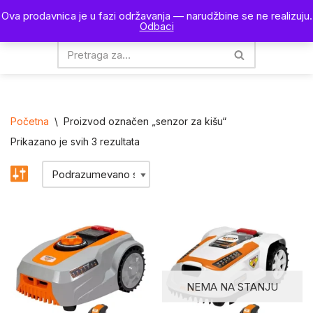
Ova prodavnica je u fazi održavanja — narudžbine se ne realizuju.
0
Odbaci
Skoči
na
sadržaj
Početna
\
Proizvod označen „senzor za kišu“
Prikazano je svih 3 rezultata
NEMA NA STANJU