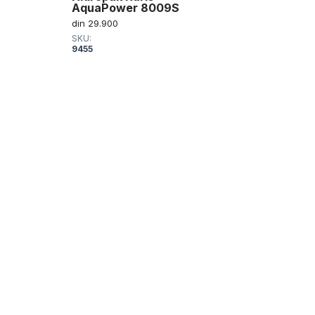
AquaPower 8009S
din
29.900
SKU:
9455