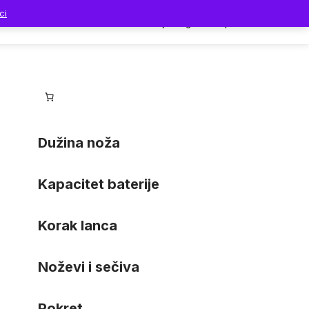
ci
Dodaci
Prodavnica
Moj nalog
Korpa
Dužina noža
Kapacitet baterije
Korak lanca
Noževi i sečiva
Pokret