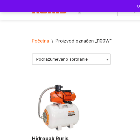
O
0
Skoči
na
sadržaj
Početna
\
Proizvod označen „1100W“
Hidropak Ruris