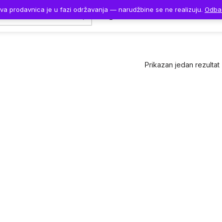
va prodavnica je u fazi održavanja — narudžbine se ne realizuju.
Odba
Naslovna
Proizvodi
Prikazan jedan rezultat