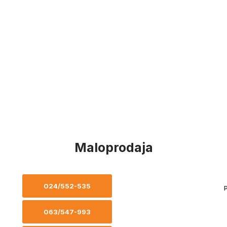
Maloprodaja
024/552-535
P
063/547-993