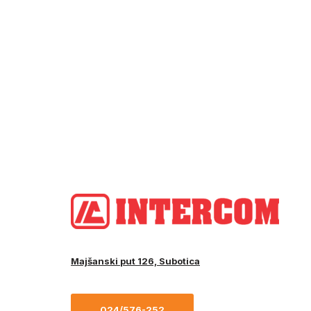
Majšanski put 126, Subotica
024/576-252